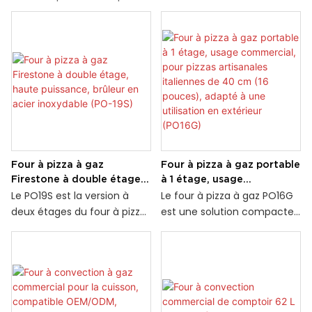
Four à pizza à gaz
Four à pizza à gaz portable
Firestone à double étage,
à 1 étage, usage
haute puissance, brûleur en
commercial, pour pizzas
Le PO19S est la version à
Le four à pizza à gaz PO16G
acier inoxydable (PO-19S)
artisanales italiennes de
deux étages du four à pizza
est une solution compacte
40 cm (16 pouces), adapté
à gaz PO19. Fonctionnant au
et portable conçue pour
à une utilisation en
gaz, il est équipé d'un
une cuisson performante
extérieur (PO16G)
thermostat réglable de 49
des pizzas, aussi bien en
°C à 343 °C. Sa surface de
milieu professionnel qu'en
cuisson en cordiérite
extérieur. Idéal pour réaliser
robuste est conçue pour
d'authentiques pizzas