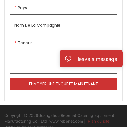
disponible en deux tailles
comprises entre 500 et 700
Pays
différentes, ce qui en fait un
degrés Fahrenheit et infuser
choix polyvalent et fiable
une profonde saveur de
pour les cuisines
charbon dans tous les types
Nom De La Compagnie
professionnelles
d'ingrédients que vous
cuisinez. En raison de la
Teneur
température élevée, le
temps de cuisson est très
rapide, ce qui le rend parfait
leave a message
pour les cuisines occupées.
ENVOYER UNE ENQUÊTE MAINTENANT
Copyright © 2026Guangzhou Rebenet Catering Equipment
Manufacturing Co., Ltd
www.rebenet.com
|
Plan du site
|