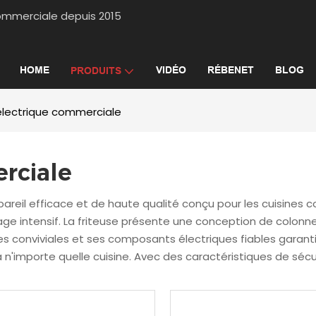
ne commerciale depuis 2015
HOME
VIDÉO
RÉBENET
BLOG
PRODUITS
 électrique commerciale
rciale
reil efficace et de haute qualité conçu pour les cuisines c
 usage intensif. La friteuse présente une conception de colo
s conviviales et ses composants électriques fiables garan
'importe quelle cuisine. Avec des caractéristiques de sécuri