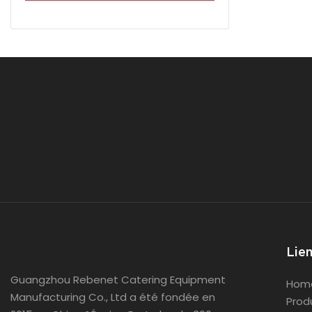
à 6 positio
cuisiner jus
dogs à la f
capacité d'h
est idéale 
occupés, les
commerciale
efficaceme
Lien
Guangzhou Rebenet Catering Equipment
Hom
Manufacturing Co., Ltd a été fondée en
Prod