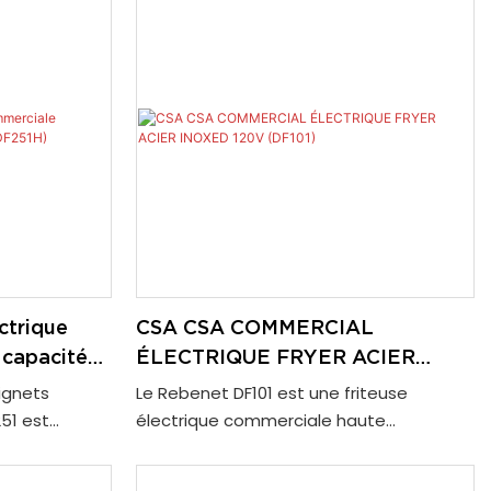
ctrique
CSA CSA COMMERCIAL
 capacité
ÉLECTRIQUE FRYER ACIER
H)
INOXED 120V (DF101)
ignets
Le Rebenet DF101 est une friteuse
51 est
électrique commerciale haute
performance, approuvée par l'APC pour
itent une
la sécurité et la fiabilité. Construit avec