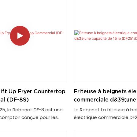
ift Up Fryer Countertop
Friteuse à beignets éle
al (DF-8S)
commerciale d&39;une
de 15 lb (DF251/DF251
25, le Rebenet DF-8 est une
Le Rebenet La friteuse à be
 comptoir conçue pour les
électrique commerciale DF2
fessionnelles. Sa
parfaite pour les cuisines
ique remarquable est le
professionnelles qui nécess