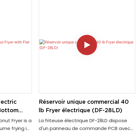
cuisines professionnelles. Avec une
généreuse capacité d'huile de 40 livres
(20L), cette friteuse autoportante est
idéale pour les opérations qui
nécessitent une puissance élevée et
une efficacité fiable
lectric
Réservoir unique commercial 40
 Bottom
lb Fryer électrique (DF-28LD)
onut Fryer is a
La friteuse électrique DF-28LD dispose
lume frying in
d'un panneau de commande PCB avec
ned for
fonction de programmation. C'est notre