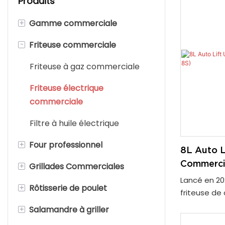
Produits
+
Gamme commerciale
-
Friteuse commerciale
Cuisinière à gaz commerciale
Cuisinière à comptoir à gaz
Friteuse à gaz commerciale
Cuisinière électrique
Friteuse électrique
commerciale
commerciale
Filtre à huile électrique
+
Four professionnel
8L Auto L
Commerci
+
Grillades Commerciales
Four à pizza
Lancé en 20
+
Rôtisserie de poulet
Four à convection
Plaque chauffante à gaz
friteuse de
commercial
commerciale
cuisines pro
+
Salamandre à griller
Rôtissoire de poulet au gaz
caractérist
Four à charbon
Plaque chauffante électrique