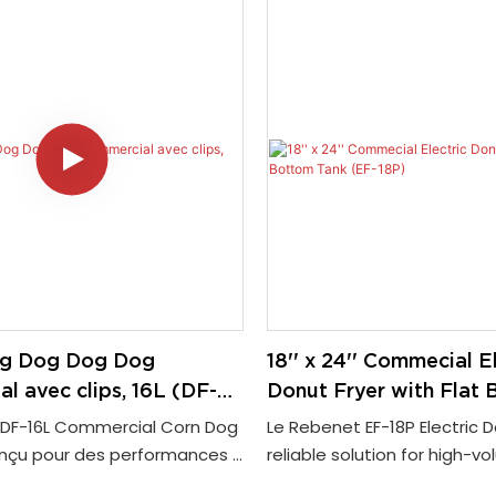
 stable et garantit la qualité
8 modèles
s. La couverture de nuit en
dable est dotée d'une
akélite pour éviter les
mains. Le filet en treillis
ui peut recueillir les miettes
aliments prolonge la durée de
teur. La zone froide inférieure
 débris alimentaires de
og Dog Dog Dog
18'' x 24'' Commecial E
l avec clips, 16L (DF-
Donut Fryer with Flat
Tank (EF-18P)
 DF-16L Commercial Corn Dog
Le Rebenet EF-18P Electric D
onçu pour des performances à
reliable solution for high-vo
 avec deux clips de brochette
commercial kitchens. Desig