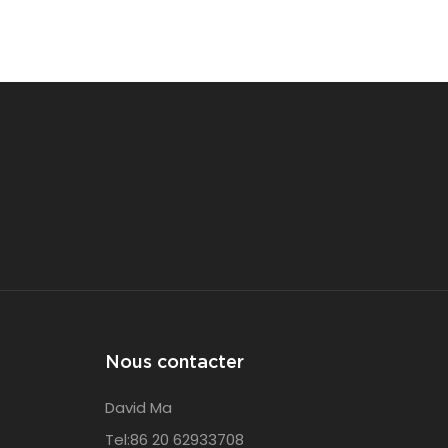
 it features a
seule friteuse capable de faire fondre de
that maximizes
l'huile solide.
 donuts,
 large
nning a
e operation,
nt frying
s of a fast-
Nous contacter
David Ma
Tel:86 20 62933708