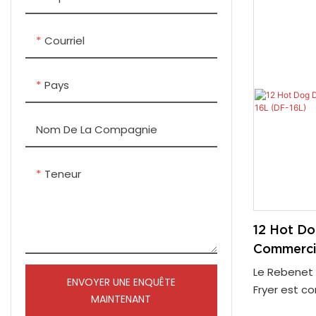
Îlots de cuisine commerciaux
température
des aliment
Courriel
acier inoxy
poignée en b
Pays
brûlures aux 
métallique q
frites des 
Nom De La Compagnie
vie du radia
empêche les
Teneur
brûler
12 Hot D
Commercia
16L)
Le Rebenet
ENVOYER UNE ENQUÊTE
Fryer est c
MAINTENANT
haut débit,