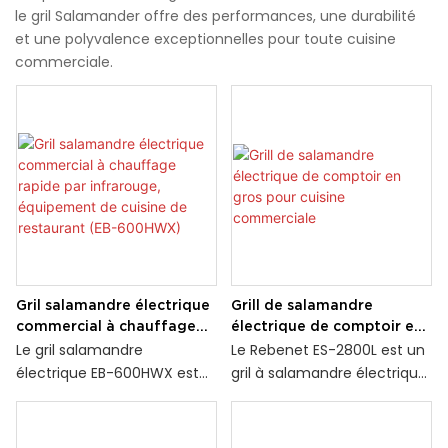
le gril Salamander offre des performances, une durabilité
et une polyvalence exceptionnelles pour toute cuisine
commerciale.
Gril salamandre électrique
Grill de salamandre
commercial à chauffage
électrique de comptoir en
rapide par infrarouge,
gros pour cuisine
Le gril salamandre
Le Rebenet ES-2800L est un
équipement de cuisine de
commerciale
électrique EB-600HWX est
gril à salamandre électrique
restaurant (EB-600HWX)
équipé d'un élément
commercial conçu pour les
chauffant infrarouge haute
cuisines commerciales avec
performance. Il assure une
durabilité et performance.