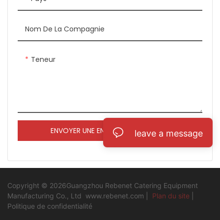
rendre le nettoyage aussi
facile que possible et pour
ajouter de la polyvalence
Nom De La Compagnie
aux utilisations de cette
salamandre.
Teneur
ENVOYER UNE ENQUÊTE MAINTENANT
leave a message
Copyright © 2026Guangzhou Rebenet Catering Equipment
Manufacturing Co., Ltd
www.rebenet.com
|
Plan du site
|
Politique de confidentialité