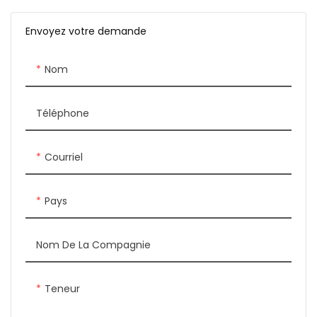
s'intégrer parfaitement aux
autres équipements
Envoyez votre demande
modulaires Rebenet.
Mesurant 80x90x85 cm,
Nom
cette table de travail offre
un grand espace de travail
tout en conservant un
Téléphone
encombrement compact
Courriel
Pays
Nom De La Compagnie
Teneur