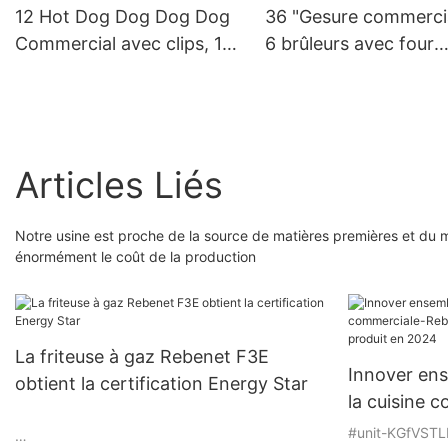
12 Hot Dog Dog Dog Dog
36 "Gesure commerci
Commercial avec clips, 16L
6 brûleurs avec four
(DF-16L)
standard (RGR36)
Articles Liés
Notre usine est proche de la source de matières premières et du 
énormément le coût de la production
La friteuse à gaz Rebenet F3E
Innover ens
obtient la certification Energy Star
la cuisine 
Lancement 
#unit-KGfVSTL