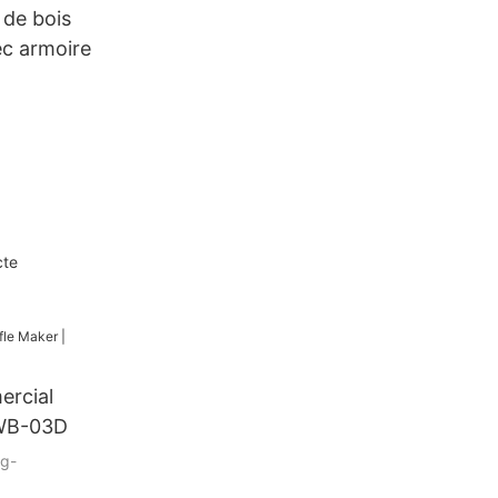
 de bois
c armoire
cte
ercial
 WB-03D
g-