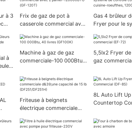
ur à 3
Frix de gaz de pot à
Gas 4 brûleur d
ec
casserole commercial avec
Fryer pour le s
23L,
2 panier-120000BTU (GF-
contrôle comme
90)
120T)
cuisine-roeuft
BTU (GF120)
Machine à gaz de gaz
5,5lx2 Fryer de
al à
commerciale-100 000Btu,
gaz commercial
eule
40 livres (GF100K)
8L Auto Lift Up
AL
Friteuse à beignets
Countertop Co
électrique commerciale
(DF-8S)
d&39;une capacité de 15 lb
(DF251/DF251H)