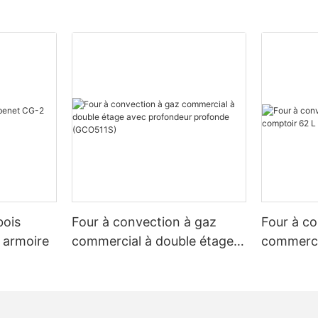
setting.
gaz améliorée, facilitant l'accès
et poêles arrière. Que vous
n comptoir ou d'une cuisinière à
nous avons ce qu'il vous faut
tions polyvalentes.
Step 2- Precondition the Non-sti
CpeSlzCY{padding-
g-left:2vw;padding-
To protect the non-stick coating
it-grA3ggkCpeSlzCY [ce-data-
easy waffle removal, lightly coat
lex-direction:column;}#unit-
butter or cooking oil before use.
CY .ce-
play:block;}#unit-
CY .ce-
splay:block;position:relative;z-
bois
Four à convection à gaz
Four à c
-grA3ggkCpeSlzCY [ce-data-
Step 3 –Preheating the Waffle M
]{display:none;}#unit-
 armoire
commercial à double étage
commerci
CY .ce-image_item{--svg-
avec profondeur profonde
L (YSD-1
 51, 51,1);}#unit-
Now, let's set up the cooking tim
(GCO511S)
CY .ce-image{--image-
can be set from 00:00 to 99:59.
ia(max-width:767px){#unit-
or Down button to adjust the tim
CY{padding-top:5vw;}}
attention， if you hold the Up or