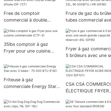
Free de comptoir
Frure de gaz du brûle
commercial à double
tubes commercial av
réservoir avec coq de
lanceur de lanceur - 
vidange d'huile (OF-72T)
90 000BTU / HR (GF
35lbs comptoir à gaz
Fryer à gaz commerci
Fryer pour une cuisine
5 ​​brûleurs avec une s
commerciale (CTF-3)
grande capacité de
réservoir-45L (GF85)
Friteuse à gaz
CSA CSA COMMERCI
commerciale Energy Star
ÉLECTRIQUE FRYER
avec 3 tubes - 70 000 BTU
ACIER INOXED 120V
(F3E)
(DF101)