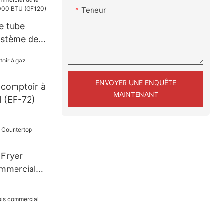
Teneur
e tube
ystème de
rcial de la
hes, 120000
ENVOYER UNE ENQUÊTE
 comptoir à
MAINTENANT
 (EF-72)
 Fryer
mmercial