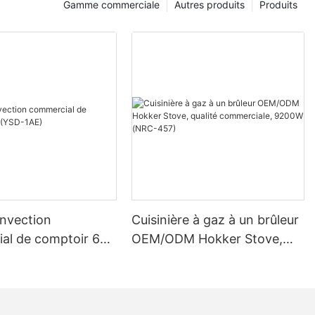
Gamme commerciale
Autres produits
Produits
ck Plates
 and ensure
 the plates with
onvection
Cuisinière à gaz à un brûleur
aker
al de comptoir 62
OEM/ODM Hokker Stove,
AE)
qualité commerciale, 9200W
e. The timer
(NRC-457)
 Press the Up
e. Pay
 Down button,