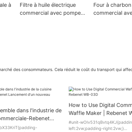
ale à
Filtre à huile électrique
Four à charbon
commercial avec pompe
commercial ave
pour friteuse-230V
marché des consommateurs. Cela réduit le coût du transport qui affe
How to Use Digital Comm
emble dans l'industrie de
Waffle Maker | Rebenet
commerciale-Rebenet
#unit-wOIv531qBvtq4KJ{paddin
d'un nouveau produit en
bX33KriT{padding-
left:2vw;padding-right:2vw;}