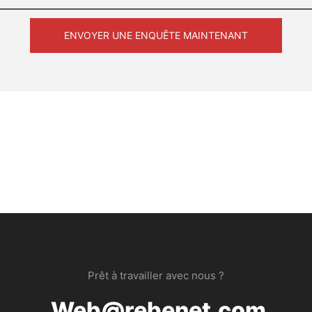
 ajouter plus de brûleurs si
light will illuminate when heating
ENVOYER UNE ENQUÊTE MAINTENANT
4AWWXTEpP{padding-
When it reaches the setting degree
g-left:2vw;padding-
heating and the bottom orange in
nit-AUVvHK4AWWXTEpP [ce-
turn on. Once the timer reaches 
r"]{flex-
buzzer will sound three times, si
umn;}#unit-AUVvHK4AWWXTEpP
time is finished.
{display:block;}#unit-
TEpP .ce-
splay:block;position:relative;z-
t-AUVvHK4AWWXTEpP [ce-data-
]{display:none;}#unit-
Step 4 – Baking Waffles
EpP .ce-image_item{--svg-
 51, 51,1);}#unit-
EpP .ce-image{--image-
Carefully open the lid—the cookin
ia(max-width:767px){#unit-
be very hot Evenly pour the batte
Prêt à travailler avec nous ?
EpP{padding-top:5vw;}}
center of the lower grid, filling 
inois
of the plate to allow room for exp
Web@rebenet.com