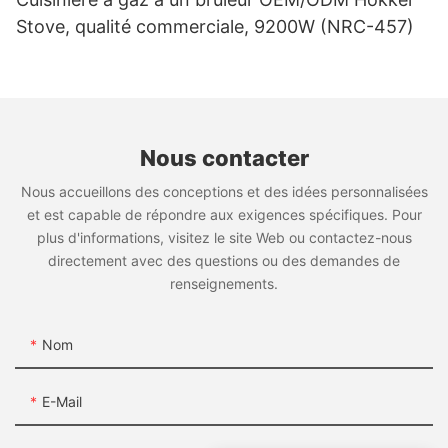
RGR36C
- Produits entièrement personnalisables
Stove, qualité commerciale, 9200W (NRC-457)
Friteuse à beignets électrique
- Support complet pour la croissance de votre
entreprise
Pour les clients à la recherche d'une grande friteuse à
beignets, le Rebenet Les modèles GF18P/GF24P/EF34P
Nous rendre visite à:
http://www.rebenet.com
sont des choix idéaux. Le panneau d'affichage
Ajouter: Non. 17, Jintian Road, Huadong Town, district de
numérique de la température aide les chefs à surveiller
Nous contacter
Huadu, Guangzhou, 510890, Chine
les températures de cuisson pour des résultats
Nous accueillons des conceptions et des idées personnalisées
cohérents.
et est capable de répondre aux exigences spécifiques. Pour
plus d'informations, visitez le site Web ou contactez-nous
directement avec des questions ou des demandes de
renseignements.
GF18P
Nom
GF24P
Friteuse Energy Star
E-Mail
En 2024, le Rebenet La friteuse F3E a obtenu la prestigieuse
certification Energy Star. Fonctionnant 35 % plus