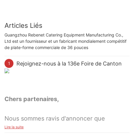
Articles Liés
Guangzhou Rebenet Catering Equipment Manufacturing Co.,
Ltd est un fournisseur et un fabricant mondialement compétitif
de plate-forme commerciale de 36 pouces
Rejoignez-nous à la 136e Foire de Canton
1
Chers partenaires,
Nous sommes ravis d'annoncer que
Rebenet sera présent à la 136ème Foire de
Lire la suite