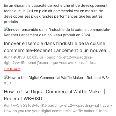
En améliorant la capacité de recherche et de développement
technique, le Grill en plein air commercial est en mesure de
développer ses plus grandes performances que les autres
produits
Innover ensemble dans l'industrie de la cuisine
commerciale-Rebenet Lancement d'un nouveau
produit en 2024
#unit-KGfVSTLbX33KriT{padding-left:2vw;padding-
right:2vw;}Rebenet j'espère que vous avez passé de
merveilleuses fêtes de fin d'année ! À Rebenet, nous nous
Lire la suite
engageons à fournir des produits de qualité supérieure à nos
clients. Avec l'expertise de notre professionnel R&Équipe D,
nous continuons d’apporter des solutions innovantes à nos
partenaires, les aidant à étendre leur présence sur le marché
How to Use Digital Commercial Waffle Maker |
dans l’industrie des cuisines commerciales.
Rebenet WB-03D
Voici un aperçu des produits passionnants que nous avons
#unit-wOIv531qBvtq4KJ{padding-left:2vw;padding-right:2vw;}
développés dans 2024:
How do you use your digital commercial waffle maker？ In this