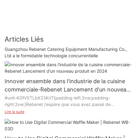
Articles Liés
Guangzhou Rebenet Catering Equipment Manufacturing Co.,
Ltd a le formidable technologie concurrentielle
Innover ensemble dans l'industrie de la cuisine
commerciale-Rebenet Lancement d'un nouveau
produit en 2024
#unit-KGfVSTLbX33KriT{padding-left:2vw;padding-
right:2vw;}Rebenet j'espère que vous avez passé de
merveilleuses fêtes de fin d'année ! À Rebenet, nous nous
Lire la suite
engageons à fournir des produits de qualité supérieure à nos
clients. Avec l'expertise de notre professionnel R&Équipe D,
nous continuons d’apporter des solutions innovantes à nos
partenaires, les aidant à étendre leur présence sur le marché