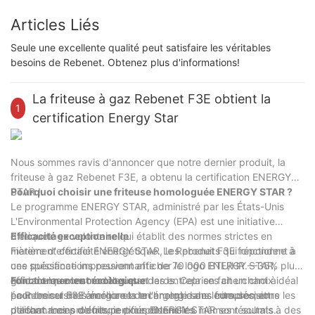
Articles Liés
Seule une excellente qualité peut satisfaire les véritables
besoins de Rebenet. Obtenez plus d'informations!
La friteuse à gaz Rebenet F3E obtient la
1
certification Energy Star
Nous sommes ravis d'annoncer que notre dernier produit, la
friteuse à gaz Rebenet F3E, a obtenu la certification ENERGY
STAR !
Pourquoi choisir une friteuse homologuée ENERGY STAR ?
Le programme ENERGY STAR, administré par les États-Unis
L'Environmental Protection Agency (EPA) est une initiative
d'étiquetage volontaire qui établit des normes strictes en
Efficacité exceptionnelle
matière d'efficacité énergétique. Les produits qui répondent à
Fièrement certifié ENERGY STAR, le Rebenet F3E fonctionne à
ces spécifications peuvent afficher le logo ENERGY STAR,
une puissance impressionnante de 70 000 BTU/HR.—35% plus
guidant les consommateurs et les entreprises cherchant à
efficace que les modèles standards. Cela en fait un choix idéal
Fonctionnement écologique
économiser de l'énergie et de l'argent dans leurs décisions
pour les cuisines économes en énergie sans compromettre les
La Rebenet F3E améliore la technologie des friteuses, en
d'achat. Les produits certifiés ENERGY STAR sont soumis à des
performances de friture exceptionnelles.
utilisant moins d'énergie pour obtenir les mêmes résultats