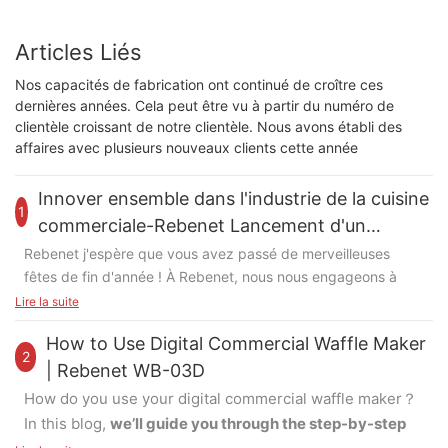
Articles Liés
Nos capacités de fabrication ont continué de croître ces
dernières années. Cela peut être vu à partir du numéro de
clientèle croissant de notre clientèle. Nous avons établi des
affaires avec plusieurs nouveaux clients cette année
Innover ensemble dans l'industrie de la cuisine
1
commerciale-Rebenet Lancement d'un
nouveau produit en 2024
Rebenet j'espère que vous avez passé de merveilleuses
fêtes de fin d'année ! À Rebenet, nous nous engageons à
fournir des produits de qualité supérieure à nos clients. Avec
Lire la suite
l'expertise de notre professionnel R&Équipe D, nous
How to Use Digital Commercial Waffle Maker
continuons d’apporter des solutions innovantes à nos
2
partenaires, les aidant à étendre leur présence sur le marché
| Rebenet WB-03D
dans l’industrie des cuisines commerciales.
Voici un aperçu
How do you use your digital commercial waffle maker？
des produits passionnants que nous avons développés
In this blog,
we’ll guide you through the step-by-step
dans 2024: