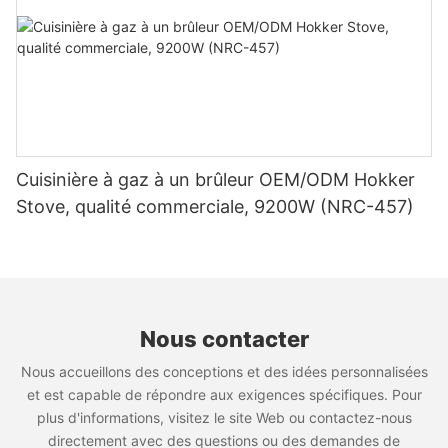
continuerons à publier des guides plus utiles sur la façon
RGR36C, la veilleuse du four s’allume manuellement à
d'utiliser et de prendre soin de l'équipement de cuisine
l’aide d’un briquet.
commerciale - assis à l'écoute!
Rebenet - Votre partenaire professionnel dans
l'équipement de cuisine commerciale
RGR36CS
- Projet OEM / ODM
Cuisinière à gaz à un brûleur OEM/ODM Hokker
- Prix en vrac compétitif
RGR36C
- Produits entièrement personnalisables
Stove, qualité commerciale, 9200W (NRC-457)
Friteuse à beignets électrique
- Support complet pour la croissance de votre
entreprise
Pour les clients à la recherche d'une grande friteuse à
beignets, le Rebenet Les modèles GF18P/GF24P/EF34P
Nous rendre visite à:
http://www.rebenet.com
sont des choix idéaux. Le panneau d'affichage
Ajouter: Non. 17, Jintian Road, Huadong Town, district de
numérique de la température aide les chefs à surveiller
Nous contacter
Huadu, Guangzhou, 510890, Chine
les températures de cuisson pour des résultats
Nous accueillons des conceptions et des idées personnalisées
cohérents.
et est capable de répondre aux exigences spécifiques. Pour
plus d'informations, visitez le site Web ou contactez-nous
directement avec des questions ou des demandes de