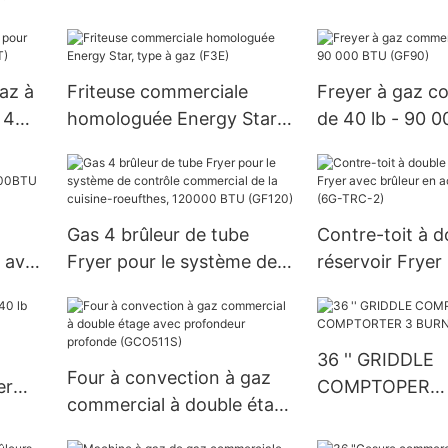
150000BTU (GF150)
(TZL-2R)
72T)
gaz à
Friteuse commerciale
Freyer à gaz c
 4
homologuée Energy Star,
de 40 lb - 90 
type à gaz (F3E)
(GF90)
Gas 4 brûleur de tube
Contre-toit à d
 avec
Fryer pour le système de
réservoir Fryer
(GF-
contrôle commercial de la
brûleur en acie
cuisine-roeufthes, 120000
(6G-TRC-2)
BTU (GF120)
36 '' GRIDDLE
Four à convection à gaz
er
COMPTOPER
commercial à double étage
COMPTORTER 
avec profondeur profonde
(EGG36SX)