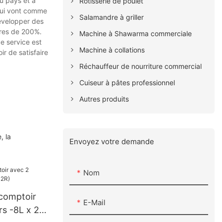
u pays et à
Rôtisserie de poulet
 qui vont comme
Salamandre à griller
développer des
aires de 200%.
Machine à Shawarma commerciale
e service est
Machine à collations
ir de satisfaire
Réchauffeur de nourriture commercial
Cuiseur à pâtes professionnel
Autres produits
, la
Envoyez votre demande
Nom
 comptoir
E-Mail
rs -8L x 2