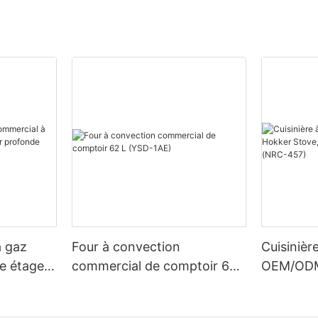
ng-right:2vw;}
LED display will show the last-u
avons introduit une conception
setting.
gaz améliorée, facilitant l'accès
et poêles arrière. Que vous
n comptoir ou d'une cuisinière à
nous avons ce qu'il vous faut
tions polyvalentes.
Step 2- Precondition the Non-sti
CpeSlzCY{padding-
g-left:2vw;padding-
To protect the non-stick coating
it-grA3ggkCpeSlzCY [ce-data-
easy waffle removal, lightly coat
lex-direction:column;}#unit-
butter or cooking oil before use.
CY .ce-
play:block;}#unit-
CY .ce-
splay:block;position:relative;z-
à gaz
Four à convection
Cuisinièr
-grA3ggkCpeSlzCY [ce-data-
Step 3 –Preheating the Waffle M
]{display:none;}#unit-
e étage
commercial de comptoir 62
OEM/ODM
CY .ce-image_item{--svg-
rofonde
L (YSD-1AE)
qualité 
 51, 51,1);}#unit-
Now, let's set up the cooking tim
(NRC-45
CY .ce-image{--image-
can be set from 00:00 to 99:59.