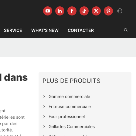
SERVICE
WHAT'S NEW
CONTACTER
l dans
PLUS DE PRODUITS
Gamme commerciale
Friteuse commerciale
ent
Four professionnel
rielles sont
é par des
Grillades Commerciales
torité.