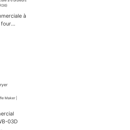
merciale à
 four
36)
ryer
ercial
 WB-03D