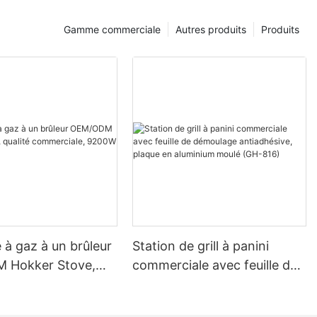
sed time
Gamme commerciale
Autres produits
Produits
ck Plates
 and ensure
 the plates with
e à gaz à un brûleur
Station de grill à panini
aker
 Hokker Stove,
commerciale avec feuille de
commerciale, 9200W
démoulage antiadhésive,
e. The timer
7)
plaque en aluminium moulé
 Press the Up