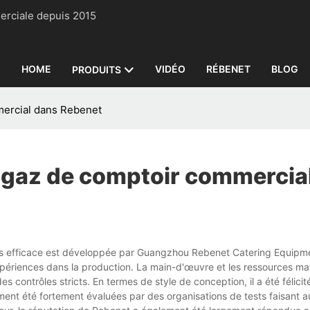
 commerciale depuis 2015
HOME
VIDÉO
RÉBENET
BLOG
PRODUITS
mercial dans Rebenet
à gaz de comptoir commercia
plus efficace est développée par Guangzhou Rebenet Catering Equipm
ériences dans la production. La main-d'œuvre et les ressources maté
s contrôles stricts. En termes de style de conception, il a été félicit
ment été fortement évaluées par des organisations de tests faisant au