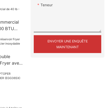
Teneur
ommercial
000 BTU
ENVOYER UNE ENQUÊTE
MAINTENANT
ouble
 Fryer avec
r inoxydable
3 BURNER