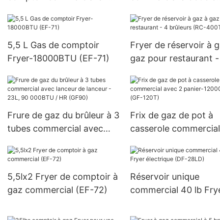
réservoir unique, 8L (EF-
réservoir avec coq de
71T)
vidange d'huile (OF-
5,5 L Gas de comptoir
Fryer de réservoir à 
Fryer-18000BTU (EF-71)
gaz pour restaurant -
brûleurs (RC-400T)
Frure de gaz du brûleur à 3
Frix de gaz de pot à
tubes commercial avec
casserole commercial
lanceur de lanceur - 23L,
2 panier-120000BTU 
90 000BTU / HR (GF90)
120T)
5,5lx2 Fryer de comptoir à
Réservoir unique
gaz commercial (EF-72)
commercial 40 lb Fry
électrique (DF-28LD)