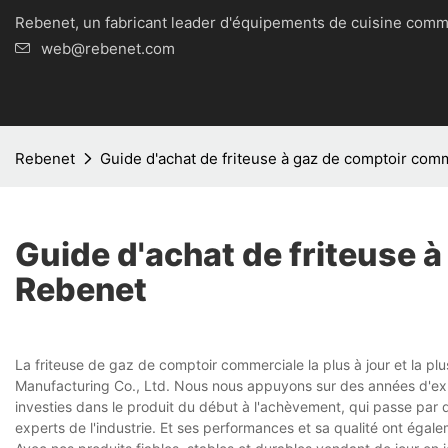
Rebenet, un fabricant leader d'équipements de cuisine
web@rebenet.com
Rebenet
Guide d'achat de friteuse à gaz de comptoir com
Guide d'achat de friteuse 
Rebenet
La friteuse de gaz de comptoir commerciale la plus à jour et la 
Manufacturing Co., Ltd. Nous nous appuyons sur des années d'exp
investies dans le produit du début à l'achèvement, qui passe par de
experts de l'industrie. Et ses performances et sa qualité ont égale