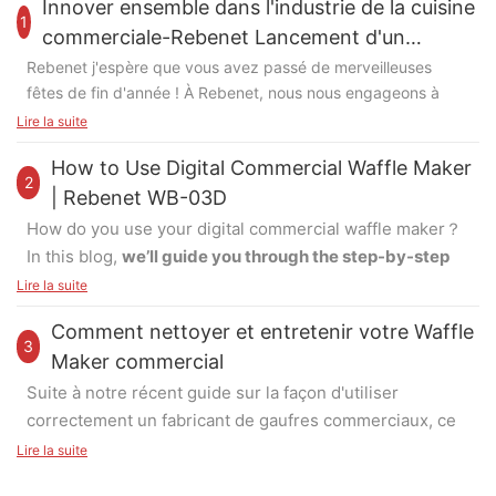
Innover ensemble dans l'industrie de la cuisine
1
commerciale-Rebenet Lancement d'un
nouveau produit en 2024
Rebenet j'espère que vous avez passé de merveilleuses
fêtes de fin d'année ! À Rebenet, nous nous engageons à
fournir des produits de qualité supérieure à nos clients. Avec
Lire la suite
l'expertise de notre professionnel R&Équipe D, nous
How to Use Digital Commercial Waffle Maker
continuons d’apporter des solutions innovantes à nos
2
partenaires, les aidant à étendre leur présence sur le marché
| Rebenet WB-03D
dans l’industrie des cuisines commerciales.
Voici un aperçu
How do you use your digital commercial waffle maker？
des produits passionnants que nous avons développés
In this blog,
we’ll guide you through the step-by-step
dans 2024:
process of operating one of our most popular
Lire la suite
commercial waffle makers—the
WB-03D
. Let’s get
Cuisinière à gaz intensifiée
Comment nettoyer et entretenir votre Waffle
started!
3
Maker commercial
En 2024, nous avons introduit une conception de cuisinière à
gaz améliorée, facilitant l'accès aux casseroles et poêles
Suite à notre récent guide sur la façon d'utiliser
Step 1 – Powering On
arrière. Que vous ayez besoin d'un comptoir ou d'une
correctement un fabricant de gaufres commerciaux, ce
First, plug in the waffle maker and switch it on. Ensure
cuisinière à gaz autonome, nous avons ce qu'il vous faut
post se concentre sur les étapes essentielles pour
that the supply voltage matches the unit’s required
Lire la suite
grâce à nos options polyvalentes.
nettoyer et maintenir votre Waffle Maker pour assurer
voltage. Press the “ON/OFF” button to turn on the