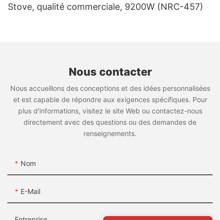
RGR36C
- Produits entièrement personnalisables
Stove, qualité commerciale, 9200W (NRC-457)
Friteuse à beignets électrique
- Support complet pour la croissance de votre
entreprise
Pour les clients à la recherche d'une grande friteuse à
beignets, le Rebenet Les modèles GF18P/GF24P/EF34P
Nous rendre visite à:
http://www.rebenet.com
sont des choix idéaux. Le panneau d'affichage
Ajouter: Non. 17, Jintian Road, Huadong Town, district de
numérique de la température aide les chefs à surveiller
Nous contacter
Huadu, Guangzhou, 510890, Chine
les températures de cuisson pour des résultats
Nous accueillons des conceptions et des idées personnalisées
cohérents.
et est capable de répondre aux exigences spécifiques. Pour
plus d'informations, visitez le site Web ou contactez-nous
directement avec des questions ou des demandes de
renseignements.
GF18P
Nom
GF24P
Friteuse Energy Star
E-Mail
En 2024, le Rebenet La friteuse F3E a obtenu la prestigieuse
certification Energy Star. Fonctionnant 35 % plus
Entreprise