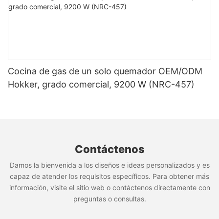
encendedor.
- Proyecto OEM/ODM
- Precios a granel competitivos
- Productos totalmente personalizables
- Soporte integral para el crecimiento de su negocio
RGR36CS
Cocina de gas de un solo quemador OEM/ODM
Visitarnos en:
http://www.rebenet.com
Hokker, grado comercial, 9200 W (NRC-457)
Agregar: No. 17, Jintian Road, ciudad de Huadong,
RGR36C
distrito de Huadu, Guangzhou, 510890, China
Freidora de donuts eléctrica
Para los clientes que buscan una freidora de donas
grande, la Rebenet Los modelos GF18P/GF24P/EF34P
son opciones ideales. El panel de visualización de
Contáctenos
temperatura digital ayuda a los chefs a controlar las
temperaturas de cocción para obtener resultados
Damos la bienvenida a los diseños e ideas personalizados y es
consistentes.
capaz de atender los requisitos específicos. Para obtener más
información, visite el sitio web o contáctenos directamente con
preguntas o consultas.