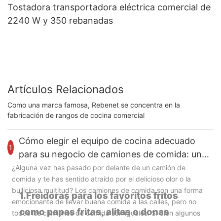
Tostadora transportadora eléctrica comercial de
2240 W y 350 rebanadas
Artículos Relacionados
Como una marca famosa, Rebenet se concentra en la
fabricación de rangos de cocina comercial
Cómo elegir el equipo de cocina adecuado
1
para su negocio de camiones de comida: una
guía para el comprador
¿Alguna vez has pasado por delante de un camión de
comida y te has sentido atraído por el delicioso olor o la
bulliciosa multitud? Los camiones de comida son una forma
1.Freidoras para los favoritos fritos
emocionante de llevar buena comida a las calles, pero no
como papas fritas, alitas o donas
todos los camiones de comida son iguales. Si bien algunos