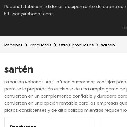
Rebenet, fabricante líder en equipamiento de cocin
web@rebenet.com
H
Rebenet
Productos
Otros productos
sartén
sartén
La sartén Rebenet Bratt ofrece numerosas ventajas para l
permite la preparación eficiente de una amplia gama de p
convierten en un complemento confiable y duradero para c
convierten en una opción rentable para las empresas que
platos consistentes y de alta calidad mientras reducen l