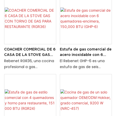
COACHER COMERCIAL DE 6
Estufa de gas comercial de
CASA DE LA STOVE GAS
acero inoxidable con 6
CON TORNO DE GAS PARA
quemadores-encimera,
Rebenet RGR36, una cocina
El Rebenet GHP-6 es una
RESTAURANTE (RGR36)
150,000 BTU (GHP-6)
profesional a gas
estufa de gas de seis
compuesta por seis fuegos.
quemadores de alta
Cada quemador se puede
resistencia diseñada para
controlar de forma
cocinas comerciales.
independiente. En la parte
Equipado con seis
inferior de la estufa hay un
quemadores redondos
horno a gas con una
duraderos de hierro fundido,
capacidad de 31.000 BTU/h.
cada uno de los cuales
produce 25 000 BTU/h, para