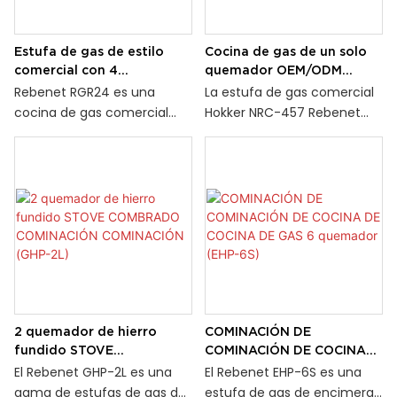
un total de 150 000 BTU/h.
Construido con acero
Estufa de gas de estilo
Cocina de gas de un solo
inoxidable de alta calidad, el
comercial con 4
quemador OEM/ODM
GHP-6 ofrece durabilidad y
quemadores y horno para
Hokker, grado comercial,
Rebenet RGR24 es una
La estufa de gas comercial
rendimiento excepcionales,
restaurante, 151 000 BTU
9200 W (NRC-457)
cocina de gas comercial
Hokker NRC-457 Rebenet
lo que lo convierte en la
(RGR24)
con 4 quemadores. La
está diseñada para cocinas
elección perfecta para
gama de la serie RGR es uno
profesionales de alta
entornos de cocina
de los productos más
exigencia, con un quemador
exigentes. Su diseño robusto
vendidos de Rebenet. Esta
de corona de alta eficiencia
garantiza una cocción
unidad cuenta con 4
y múltiples orificios de llama
confiable y consistente para
quemadores abiertos, cada
para una distribución
operaciones de gran
quemador aumenta 30,00
uniforme del calor y un
volumen.
btu/hr
rendimiento de cocción
constante. Fabricada con
una robusta estructura de
2 quemador de hierro
COMINACIÓN DE
acero inoxidable, que
fundido STOVE
COMINACIÓN DE COCINA
incluye un soporte de
COMBRADO COMINACIÓN
DE COCINA DE GAS 6
El Rebenet GHP-2L es una
El Rebenet EHP-6S es una
quemador reforzado, ofrece
COMINACIÓN (GHP-2L)
quemador (EHP-6S)
gama de estufas de gas de
estufa de gas de encimera