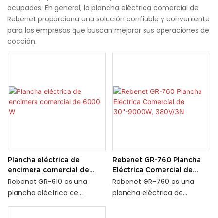
ocupadas. En general, la plancha eléctrica comercial de
Rebenet proporciona una solución confiable y conveniente
para las empresas que buscan mejorar sus operaciones de
cocción.
Plancha eléctrica de
Rebenet GR-760 Plancha
encimera comercial de
Eléctrica Comercial de
6000 W
30''-9000W, 380V/3N
Rebenet GR-610 es una
Rebenet GR-760 es una
plancha eléctrica de
plancha eléctrica de
encimera comercial que
encimera de placa plana
cuenta con una placa de
que funciona a una potente