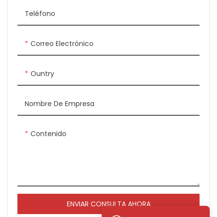
derrames de alimentos y el
grosor de la placa superior
Teléfono
es de 10 mm.
Correo Electrónico
Ountry
Nombre De Empresa
Contenido
ENVIAR CONSULTA AHORA