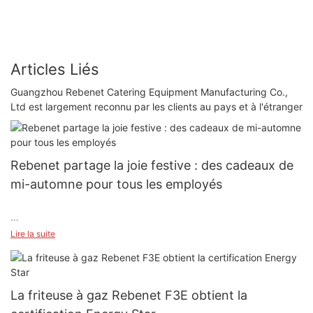
Articles Liés
Guangzhou Rebenet Catering Equipment Manufacturing Co.,
Ltd est largement reconnu par les clients au pays et à l'étranger
Rebenet partage la joie festive : des cadeaux de
mi-automne pour tous les employés
Lire la suite
Le 16 septembre, Rebenet a célébré la Fête de la Mi-Automne
en distribuant des cadeaux attentionnés à chaque employé.
La friteuse à gaz Rebenet F3E obtient la
Les coffrets cadeaux comprenaient des gâteaux de lune