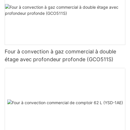
financiers. De nombreuses entreprises de services publics
offrent des remises sur les appareils économes en énergie,
vous permettant ainsi d'économiser de l'énergie et de l'argent.
Développez votre activité de friteuse tout en récoltant les
fruits !
Récupération de température plus rapide
Four à convection à gaz commercial à double
étage avec profondeur profonde (GCO511S)
Grâce à ses conceptions avancées de brûleur et d'échangeur
de chaleur, le Rebenet F3E offre des temps de cuisson plus
courts et des taux de production plus élevés, garantissant des
réponses rapides aux demandes de votre cuisine.
En tant que fabricant leader d'équipements de cuisine
commerciale, Rebenet s'engage à développer des produits de
haute qualité qui répondent aux normes changeantes de
l'industrie et aux besoins des consommateurs. Nous
continuerons d’innover et d’améliorer nos offres pour nos