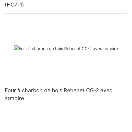
pour les cuisines économes en énergie sans compromettre les
(HC711)
performances de friture exceptionnelles.
Fonctionnement écologique
La Rebenet F3E améliore la technologie des friteuses, en
utilisant moins d'énergie pour obtenir les mêmes résultats
exceptionnels. Cette réduction de la consommation d'énergie
entraîne une diminution de la consommation de combustibles
fossiles dans les centrales électriques, ce qui réduit
considérablement les émissions de gaz à effet de serre et
d'autres polluants atmosphériques rejetés dans l'atmosphère.
Four à charbon de bois Rebenet CG-2 avec
armoire
Économisez de l'argent avec les remises sur les services
publics
Investir dans une friteuse à gaz commerciale homologuée
ENERGY STAR peut également présenter des avantages