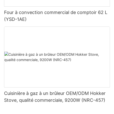
précieux clients.
Four à convection commercial de comptoir 62 L
(YSD-1AE)
Pour en savoir plus sur notre FRITEUSE À GAZ ENERGY STAR
F3E, cliquez sur le lien du produit ci-dessous.
Rébenet—Votre partenaire professionnel en équipement de
cuisine commerciale
http://www.rebenet.com
Cuisinière à gaz à un brûleur OEM/ODM Hokker
Stove, qualité commerciale, 9200W (NRC-457)