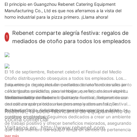
El principio en Guangzhou Rebenet Catering Equipment
Manufacturing Co., Ltd es que nos aferramos a la vista del
horno industrial para la pizza primero. ¡Llama ahora!
Rebenet comparte alegría festiva: regalos de
1
mediados de otoño para todos los empleados
El 16 de septiembre, Rebenet celebró el Festival del Medio
Otoño distribuyendo obsequios a todos los empleados. Los
paquetes de regalo incluían pasteles de luna tradicionales junto
Esta entrega de regalos de mediados de otoño no es sólo un
con artículos prácticos para el hogar, que encarnan el espíritu
cálido gesto navideño, sino también un reflejo de los valores
de festividad y cuidado.
fundamentales de Rebenet. Subraya nuestro compromiso con
Mientras celebramos este importante festival, Rebenet desea
una cultura que prioriza a las personas y demuestra que
de todo corazón a todos nuestros empleados un feliz Festival
Rebenet prioriza constantemente el bienestar y el cuidado de
del Medio Otoño, felicidad con sus seres queridos y éxito
Rebenet, tu socio fabricante de equipamiento de
nuestros empleados. Seguimos dedicados a crear un ambiente
continuo en el trabajo.
cocina comercial
de trabajo positivo y ofrecer beneficios mejorados, asegurando
Visitanos en: http://www.rebenet.com
que cada miembro del equipo tenga un sentido de pertenencia
y logro.
leer más