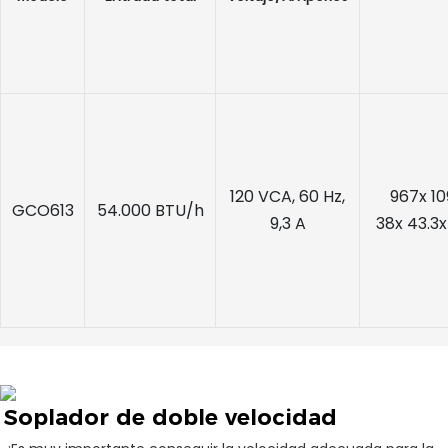
120 VCA, 60 Hz,
967x 1
GCO613
54.000 BTU/h
9,3 A
38x 43.3x
Soplador de doble velocidad