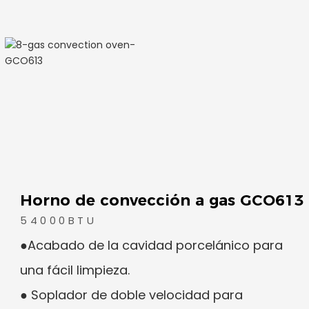
0x 1070 milímetro
g/ 605 libras
listones de madera
unidades/mes
n / Shenzhen
Horno de convección a gas GCO613
54000BTU
●Acabado de la cavidad porcelánico para
una fácil limpieza.
● Soplador de doble velocidad para