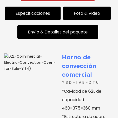
Especificaciones
Foto & Video
Envío & Detalles del paquete
ja de cartón
Horno de
 unidades/mes
convección
comercial
ón / Shenzhen
YSD-1AE-DT6
*Cavidad de 62L de
capacidad
460×375×360 mm
*Estructura de acero