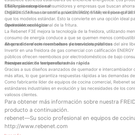
STAR, guiando a los consumidores y empresas que buscan ahorrar 
Eficiencia excepcional
ENERGY STAR se someten a pruebas independientes para garantizar
Orgulloso de llevar la certificación ENERGY STAR, el Rebenet F
que los modelos estándar. Esto la convierte en una opción ideal 
rendimiento excepcional de la fritura.
Operación ecológica
La Rebenet F3E mejora la tecnología de la freidora, utilizando men
consumo de energía conduce a que se quemen menos combustibles fó
de gases de efecto invernadero y otros contaminantes del aire lib
Ahorre dinero con reembolsos de servicios públicos
Invertir en una freidora de gas comercial con calificación ENERG
públicos ofrecen reembolsos por electrodomésticos de bajo consum
mientras cosecha los beneficios!
Recuperación de temperatura más rápida
Gracias a sus diseños avanzados de quemador e intercambiador d
más altas, lo que garantiza respuestas rápidas a las demandas de
Como fabricante líder de equipos de cocina comercial, Rebenet se
estándares industriales en evolución y las necesidades de los c
valiosos clientes.
Para obtener más información sobre nuestra FREI
producto a continuación.
rebenet—Su socio profesional en equipos de coci
http://www.rebenet.com