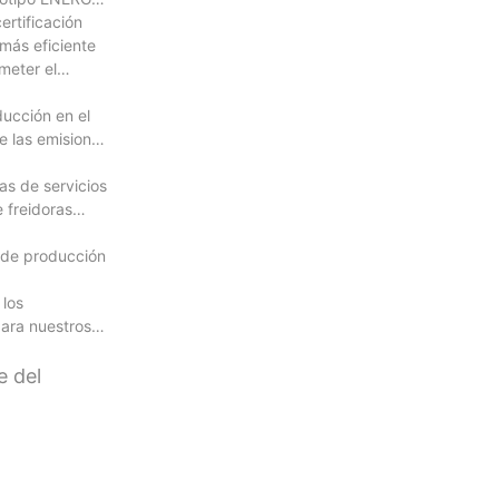
rtificación
más eficiente
meter el
ducción en el
e las emisiones
as de servicios
 freidoras
 de producción
 los
para nuestros
e del