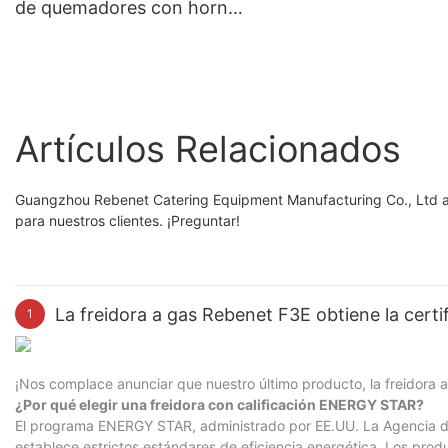
de quemadores con horno
freidora-230V
estándar (RGR36)
Artículos Relacionados
Guangzhou Rebenet Catering Equipment Manufacturing Co., Ltd ad
para nuestros clientes. ¡Preguntar!
La freidora a gas Rebenet F3E obtiene la certi
1
¡Nos complace anunciar que nuestro último producto, la freidora 
¿Por qué elegir una freidora con calificación ENERGY STAR?
El programa ENERGY STAR, administrado por EE.UU. La Agencia de 
establece estrictos estándares de eficiencia energética. Los pr