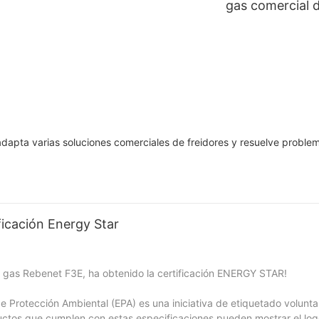
gas comercial 
con gran profu
(GCO511S)
apta varias soluciones comerciales de freidores y resuelve problem
ficación Energy Star
a gas Rebenet F3E, ha obtenido la certificación ENERGY STAR!
Protección Ambiental (EPA) es una iniciativa de etiquetado volunta
oductos que cumplen con estas especificaciones pueden mostrar el l