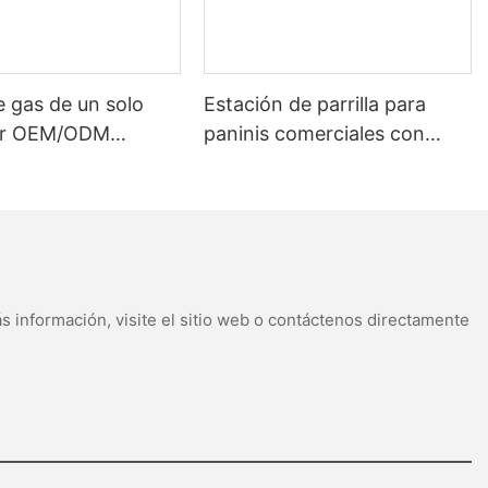
 about
 use a
r
 gas de un solo
Estación de parrilla para
mento,
r OEM/ODM
paninis comerciales con
g cooking—
s de
rado comercial,
lámina antiadherente y placa
anti-
(NRC-457)
de aluminio fundido (GH-
816)
48
s información, visite el sitio web o contáctenos directamente
telería
 ya que el
nutos
eso de