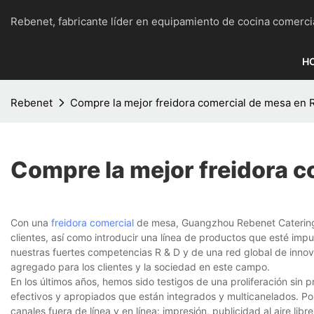
Rebenet, fabricante líder en equipamiento de cocina c
H
Rebenet
Compre la mejor freidora comercial de mesa en
Compre la mejor freidora 
Con una
freidora comercial
de mesa, Guangzhou Rebenet Catering 
clientes, así como introducir una línea de productos que esté imp
nuestras fuertes competencias R & D y de una red global de inno
agregado para los clientes y la sociedad en este campo.
En los últimos años, hemos sido testigos de una proliferación si
efectivos y apropiados que están integrados y multicanelados. Por
canales fuera de línea y en línea: impresión, publicidad al aire lib