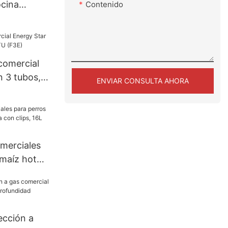
ocina
Contenido
-3)
comercial
n 3 tubos,
ENVIAR CONSULTA AHORA
3E)
merciales
 maíz hot
n clips, 16L
cción a