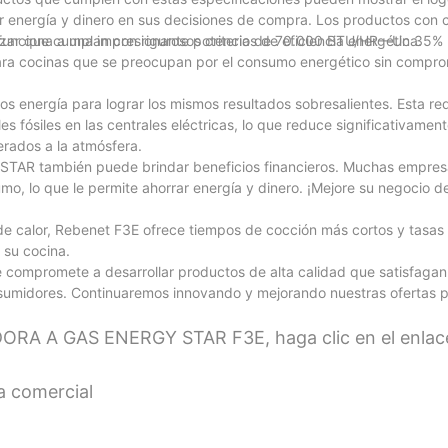
energía y dinero en sus decisiones de compra. Los productos con ce
 que cumplan con rigurosos criterios de eficiencia energética.
3E funciona a una impresionante potencia de 70.000 BTU/HR—Un 35% 
para cocinas que se preocupan por el consumo energético sin compro
os energía para lograr los mismos resultados sobresalientes. Esta re
siles en las centrales eléctricas, lo que reduce significativament
erados a la atmósfera.
Y STAR también puede brindar beneficios financieros. Muchas empres
o, lo que le permite ahorrar energía y dinero. ¡Mejore su negocio de
e calor, Rebenet F3E ofrece tiempos de cocción más cortos y tasas
 su cocina.
 compromete a desarrollar productos de alta calidad que satisfagan
onsumidores. Continuaremos innovando y mejorando nuestras ofertas 
DORA A GAS ENERGY STAR F3E, haga clic en el enlac
na comercial