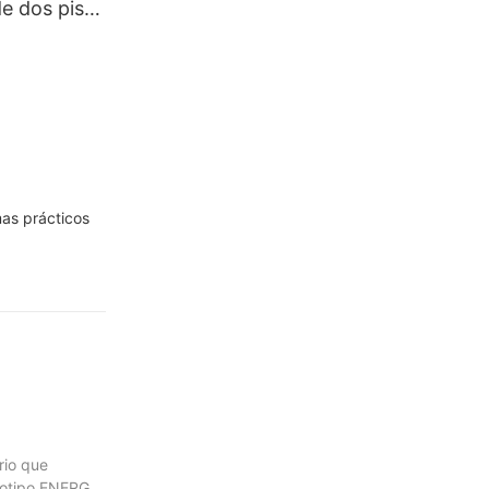
de dos pisos
ndidad
as prácticos
rio que
ogotipo ENERGY