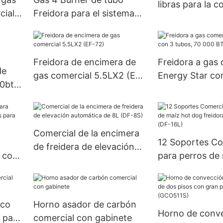
libras para la c
cial
Freidora para el sistema
comercial (CTF
00BTU
de control comercial de
cocina-robertshaw,
120000 BTU (GF120)
Freidora de encimera de
Freidora a gas 
de
gas comercial 5.5LX2 (EF-
Energy Star co
0btu,
72)
70 000 BTU (F
Comercial de la encimera
12 Soportes Co
de freidera de elevación
 con
para perros de
automática de 8L (DF-8S)
s
dog freidora co
(DF-16L)
ico
Horno asador de carbón
Horno de conve
 para
comercial con gabinete