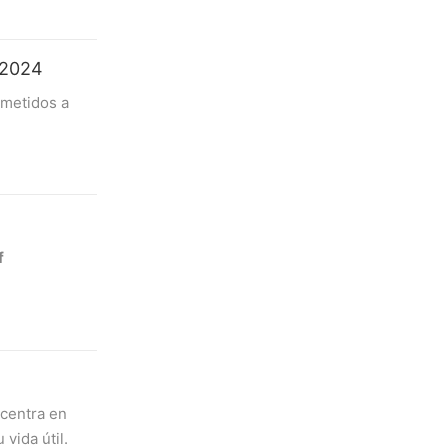
 2024
metidos a
 de
24:
f
que
 the
show the
 centra en
vida útil.