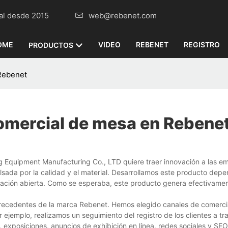
omercial desde 2015
web@rebenet.com
OME
VIDEO
REBENET
REGISTRO
PRODUCTOS
 Rebenet
comercial de mesa en Rebene
Equipment Manufacturing Co., LTD quiere traer innovación a las em
ulsada por la calidad y el material. Desarrollamos este producto dep
vación abierta. Como se esperaba, este producto genera efectivamen
n precedentes de la marca Rebenet. Hemos elegido canales de comerci
 ejemplo, realizamos un seguimiento del registro de los clientes a tr
re, exposiciones, anuncios de exhibición en línea, redes sociales y SEO