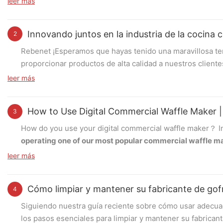
leer más
Innovando juntos en la industria de la cocin
2
Rebenet ¡Esperamos que hayas tenido una maravillosa 
proporcionar productos de alta calidad a nuestros client
brindando soluciones innovadoras a nuestros socios, ayu
leer más
cocinas comerciales.
Aquí encontrará una descripción g
How to Use Digital Commercial Waffle Maker
3
Estufa de gas mejorada
How do you use your digital commercial waffle maker？ In
En 2024, introdujimos un diseño de estufa de gas mejorada,
operating one of our most popular commercial waffle 
necesite una encimera o una estufa de gas independiente
leer más
Step 1 – Powering On
First, plug in the waffle maker and switch it on. Ensure t
Cómo limpiar y mantener su fabricante de gof
4
“ON/OFF” button to turn on the machine. Once powered on,
Estufa de gas elevadora independiente comer
last-used time setting.
RGR60LS
Siguiendo nuestra guía reciente sobre cómo usar adecuad
los pasos esenciales para limpiar y mantener su fabricant