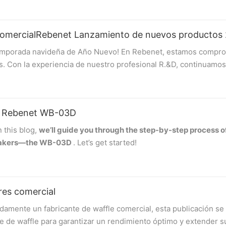
a comercialRebenet Lanzamiento de nuevos productos
temporada navideña de Año Nuevo! En Rebenet, estamos compro
es. Con la experiencia de nuestro profesional R.&D, continuamos
dándolos a expandir su presencia en el mercado en la industria
eneral de los interesantes productos que desarrollamos en 20
 | Rebenet WB-03D
 this blog,
we’ll guide you through the step-by-step process o
 que facilita el acceso a las ollas y sartenes traseras. Ya sea 
makers—the
WB-03D
. Let’s get started!
, lo tenemos cubierto con nuestras opciones versátiles.
hat the supply voltage matches the unit’s required voltage. Press
res comercial
 the buzzer will sound three times, and the LED display will 
cial de 10 quemadores
amente un fabricante de waffle comercial, esta publicación se
e de waffle para garantizar un rendimiento óptimo y extender su 