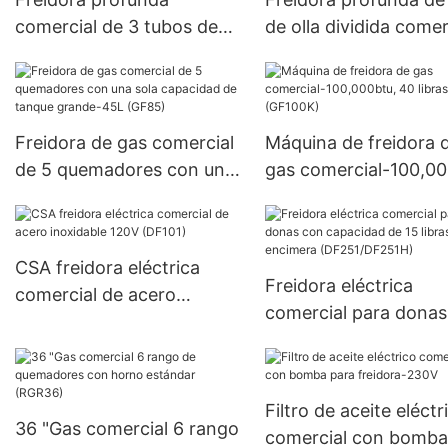
comercial de 3 tubos de
de olla dividida comer
quemador con Caster-
con 2 canasta-1200
23L, 90,000Btu/HR (GF90)
(GF-120T)
Freidora de gas comercial
Máquina de freidora 
de 5 quemadores con una
gas comercial-100,00
sola capacidad de tanque
40 libras (GF100K)
grande-45L (GF85)
CSA freidora eléctrica
Freidora eléctrica
comercial de acero
comercial para donas
inoxidable 120V (DF101)
capacidad de 15 libra
para encimera
(DF251/DF251H)
Filtro de aceite eléctr
36 "Gas comercial 6 rango
comercial con bomba