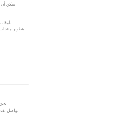
بفضل تصميماته المتقدمة للموقد والمبادل الحراري، يوفر Rebenet F3E أوقات طهي أقصر ومعدلات إنتاج أعلى، مما يضمن الاستجابة السريعة لمتطلبات مطبخك.
محترفنا R&D