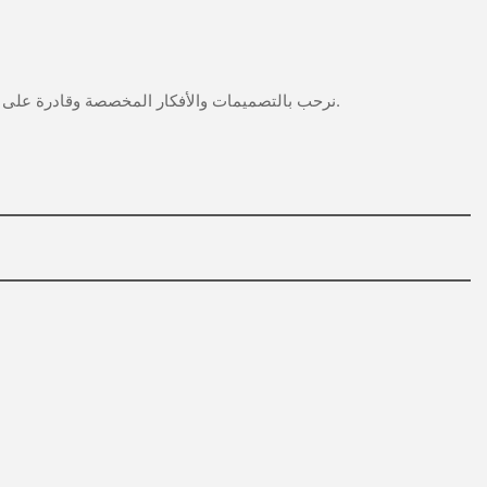
457)
نرحب بالتصميمات والأفكار المخصصة وقادرة على تلبية المتطلبات المحددة. لمزيد من المعلومات، يرجى زيارة الموقع الإلكتروني أو الاتصال بنا مباشرة مع أسئلة أو استفسارات.
من خلا