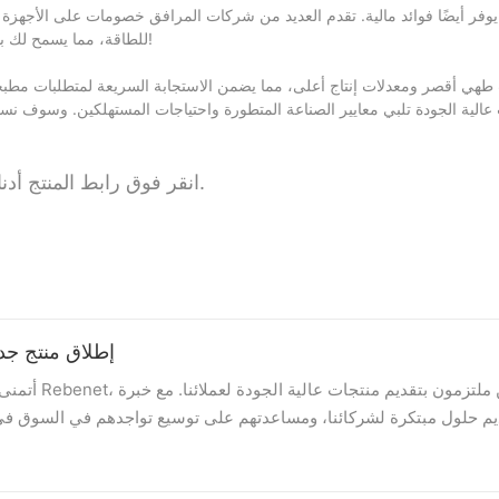
للطاقة، مما يسمح لك بتوفير الطاقة والمال. ارفع مستوى أعمال المقلاة الخاصة بك بينما تجني الثمار!
لمعرفة المزيد حول ENERGY STAR GAS FRYER F3E، انقر فوق رابط المنتج أدناه.
ابتكار صناعة المطابخ التجارية معًا-Rebenet 2024 إطلاق م
، نواصل تقديم حلول مبتكرة لشركائنا، ومساعدتهم على توسيع تواجدهم في السوق 