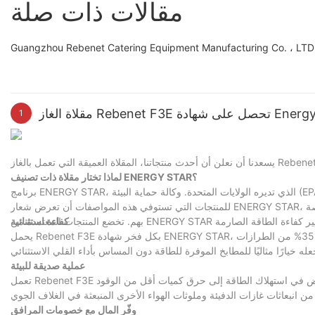
مقالات ذات صلة
Reb تحصل على شهادة Energy Star
1
لماذا تختار مقلاة ذات تصنيف ENERGY STAR؟
برنامج ENERGY STAR، الذي تديره الولايات المتحدة. وكالة حماية البيئة (EPA)، هي مبادرة طوعية لوضع العلامات تضع معايير صارمة لكفاءة استخدام الطاقة. يمكن
للمنتجات التي تستوفي هذه المواصفات أن تعرض شعار ENERGY STAR، لتوجيه المستهلكين والشركات التي تسعى إلى توفير الطاقة والمال في قرارات الشراء الخاصة
كفاءة استثنائية
يحمل Rebenet F3E بكل فخر شهادة ENERGY STAR، ويعمل بطاقة مذهلة تصل إلى 70,000 وحدة حرارية بريطانية/ساعة.—أكثر كفاءة بنسبة 35% من الطرازات
عملية صديقة للبيئة
تعمل Rebenet F3E على تحسين تقنية المقلاة، باستخدام طاقة أقل لتحقيق نفس النتائج الرائعة. ويؤدي هذا الانخفاض في استهلاك الطاقة إلى حرق كميات أقل من الوقود
وفّر المال مع خصومات المرافق