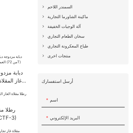
السمندر اللاحم
ماكينة الشاورما التجارية
آلة الوجبات الخفيفة
سخان الطعام التجاري
طباخ المعكرونة التجاري
منتجات اخرى
دبابة مزدو
غاز المقلا
أرسل استفسارك
تصريف الزيت (من 72T)
اسم
للمطبخ التجاري (3
البريد الإلكتروني