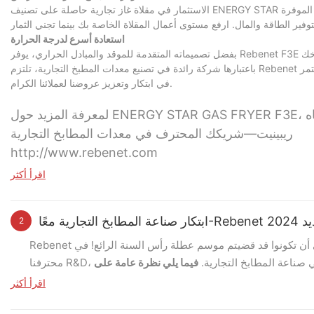
الاستثمار في مقلاة غاز تجارية حاصلة على تصنيف ENERGY STAR يمكن أن يوفر أيضًا فوائد مالية. تقدم العديد من شركات المرافق خصومات على الأجهزة الموفرة
استعادة أسرع لدرجة الحرارة
باعتبارها شركة رائدة في تصنيع معدات المطبخ التجارية، تلتزم Rebenet بتطوير منتجات عالية الجودة تلبي معايير الصناعة المتطورة واحتياجات المستهلكين. وسوف نستمر
في ابتكار وتعزيز عروضنا لعملائنا الكرام.
ريبينيت—شريكك المحترف في معدات المطابخ التجارية
http://www.rebenet.com
اقرأ أكثر
نتج جديد
2
Rebenet أتمنى أن تكونوا قد قضيتم موسم عطلة رأس السنة الرائع! في Rebenet، نحن ملتزمون بتقديم منتجات عالية الجودة لعملائنا. مع خبرة
في صناعة المطابخ التجارية.
فيما يلي نظرة عامة على
المنتجات المثيرة التي قمنا بتطويرها 2024:
اقرأ أكثر