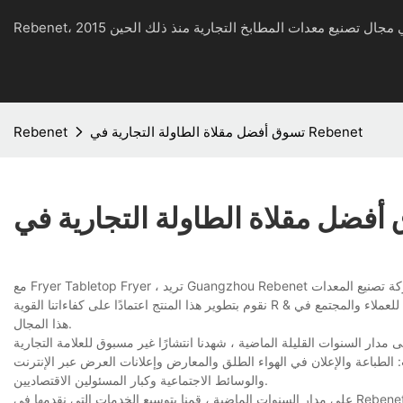
تسوق أفضل مقلاة الطاولة التجارية في Rebenet
Rebenet
مع Fryer Tabletop Fryer ، تريد Guangzhou Rebenet شركة تصنيع المعدات ، Ltd تقديم الابتكار إلى شركات العملاء بالإضافة إلى تقديم خط إنتاج مدفوع بالجودة والمواد.
نقوم بتطوير هذا المنتج اعتمادًا على كفاءاتنا القوية R & وعلى شبكة عالمية من الابتكار المفتوح. كما هو متوقع ، يولد هذا المنتج بشكل فعال قيمة مضافة للعملاء والمجتمع في
هذا المجال.
دار السنوات القليلة الماضية ، شهدنا انتشارًا غير مسبوق للعلامة التجارية Rebenet. لقد اخترنا قنوات التسويق الفعالة والمناسبة المتكاملة ومتعددة القنوات. على
ت: الطباعة والإعلان في الهواء الطلق والمعارض وإعلانات العرض عبر الإنترنت
والوسائط الاجتماعية وكبار المسئولين الاقتصاديين.