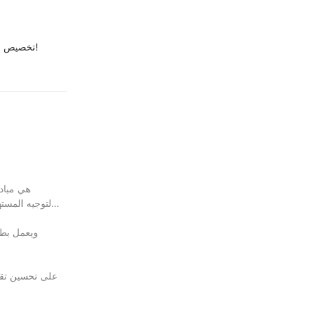
Guangzhou Rebenet Catering Equipment Manufacturing Co. ، LTD تخصيص حلول مقلاة الطاولة التجارية المختلفة وحل المشكلات العملية لعملائنا. استفسر!