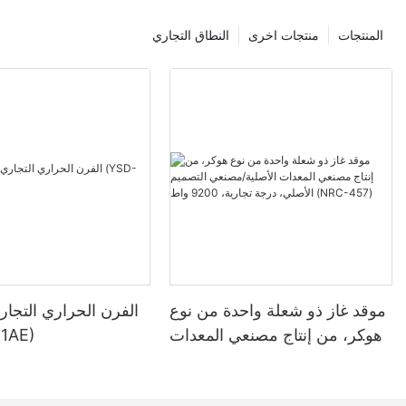
or Down
 to begin
المنتجات
منتجات اخرى
النطاق التجاري
بعد ذلك
 then stop
بالنس
hes zero,
 about
الصيانة ال
 use a
موقد غاز ذو شعلة واحدة من نوع
هوكر، من إنتاج مصنعي المعدات
لترًا (
g cooking—
الأصلية/مصنعي التصميم الأصلي،
anti-
درجة تجارية، 9200 واط (NRC-