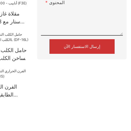
المحتوى
مقلاة غاز
وحدة حرارية بريطانية (F3E)
إرسال الاستفسار الآن
الساخن الكلب
مقاطع ، 6L
الفرن ال
الطابقي
الع