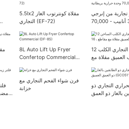
(GF120)
 تجارية من إنرجي
5.5lx2 مقلاة كونترتوب الغاز
ستار مع 3 أنابيب - 70,000
التجاري (EF-72)
12 حامل الكلب التجاري الكلب
8L Auto Lift Up Fryer
مقل
 العميق مقلاة مع
Confertop Commercial
16L (DF-1)
(DF-8S)
فرن شواء الفحم التجاري مع
حراري التجاري ذو
فلت
خزانة
ن بالغاز ذو العمق
ميق (GCO511S)