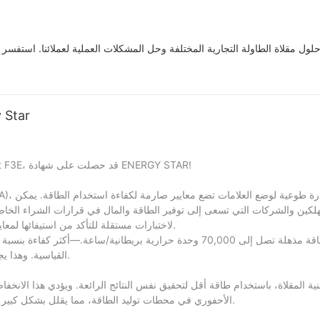
مقلاة الغاز enet F3E
يسعدنا أن نعلن أن أحدث منتجاتنا، المقلاة العميقة التي تعمل بالغاز Rebenet F3E، قد حصلت على شهادة ENERGY STAR!
بهم. تخضع المنتجات المعتمدة من ENERGY STAR لاختبارات مستقلة للتأكد من استيفائها لمعايير كفاءة الطاقة الصارمة.
القياسية. وهذا يجعله خيارًا مثاليًا للمطابخ الموفرة للطاقة دون المساس بأداء القلي الاستثنائي.
الأحفوري في محطات توليد الطاقة، مما يقلل بشكل كبير من انبعاثات غازات الدفيئة وملوثات الهواء الأخرى المنبعثة في الغلاف الجوي.