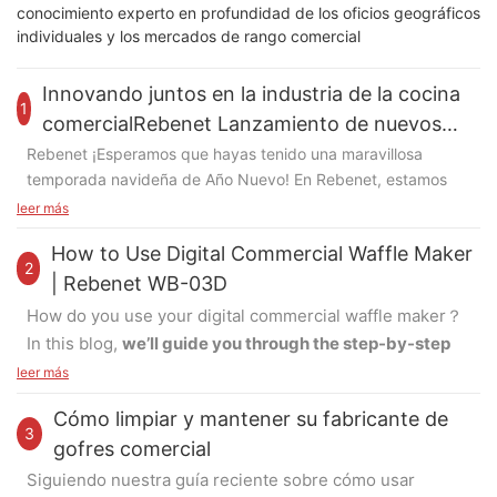
conocimiento experto en profundidad de los oficios geográficos
individuales y los mercados de rango comercial
Innovando juntos en la industria de la cocina
1
comercialRebenet Lanzamiento de nuevos
productos 2024
Rebenet ¡Esperamos que hayas tenido una maravillosa
temporada navideña de Año Nuevo! En Rebenet, estamos
comprometidos a proporcionar productos de alta calidad a
leer más
nuestros clientes. Con la experiencia de nuestro profesional
How to Use Digital Commercial Waffle Maker
R.&D, continuamos brindando soluciones innovadoras a
2
nuestros socios, ayudándolos a expandir su presencia en el
| Rebenet WB-03D
mercado en la industria de cocinas comerciales.
Aquí
How do you use your digital commercial waffle maker？
encontrará una descripción general de los interesantes
In this blog,
we’ll guide you through the step-by-step
productos que desarrollamos en 2024:
process of operating one of our most popular
leer más
commercial waffle makers—the
WB-03D
. Let’s get
Estufa de gas mejorada
Cómo limpiar y mantener su fabricante de
started!
3
gofres comercial
En 2024, introdujimos un diseño de estufa de gas mejorada,
que facilita el acceso a las ollas y sartenes traseras. Ya sea
Siguiendo nuestra guía reciente sobre cómo usar
Step 1 – Powering On