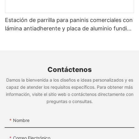
- Soporte integral para el crecimiento de su negocio
RGR36CS
Estación de parrilla para paninis comerciales con
Visitarnos en:
http://www.rebenet.com
lámina antiadherente y placa de aluminio fundido
Agregar: No. 17, Jintian Road, ciudad de Huadong,
RGR36C
(GH-816)
distrito de Huadu, Guangzhou, 510890, China
Freidora de donuts eléctrica
Para los clientes que buscan una freidora de donas
grande, la Rebenet Los modelos GF18P/GF24P/EF34P
son opciones ideales. El panel de visualización de
Contáctenos
temperatura digital ayuda a los chefs a controlar las
temperaturas de cocción para obtener resultados
Damos la bienvenida a los diseños e ideas personalizados y es
consistentes.
capaz de atender los requisitos específicos. Para obtener más
información, visite el sitio web o contáctenos directamente con
preguntas o consultas.
GF18P
Nombre
GF24P
Correo Electrónico