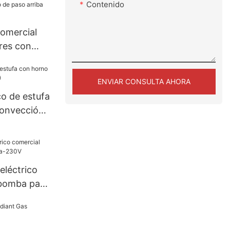
Contenido
omercial
res con
arriba
ENVIAR CONSULTA AHORA
co de estufa
convección
 eléctrico
 bomba para