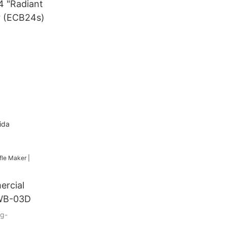
4 "Radiant
r (ECB24s)
ida
ercial
 WB-03D
g-