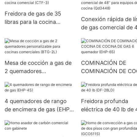
quemador de 3 anillos
(GSPR-33)
Freidora de gas de 35
Conexión rápida de lí
libras para la cocina
de gas comercial de 4
comercial (CTF-3)
para equipos de coci
(Qd3448)
Mesa de cocción a gas de
COMINACIÓN DE
2 quemadores
COMINACIÓN DE CO
personalizable para
DE COCINA DE GAS 
cocinas comerciales (BTG-
quemador (EHP-6S)
2L)
4 quemadores de rango
Freidora profunda
de encimera de gas (EHP-
eléctrica de 40 lb de 
4S)
(DF-28LD)