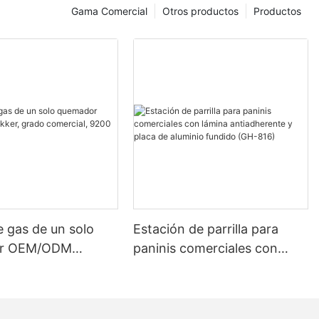
Gama Comercial
Otros productos
Productos
ck Plates
 and ensure
 the plates with
 gas de un solo
Estación de parrilla para
aker
r OEM/ODM
paninis comerciales con
rado comercial,
lámina antiadherente y placa
e. The timer
(NRC-457)
de aluminio fundido (GH-
 Press the Up
816)
e. Pay