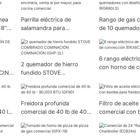
PARA RESTAURANTE
(RGR36)
nea
Parrilla eléctrica de
Rango de gas c
8''
salamandra para
de 10 quemado
na
encimera, venta al por
diseño de paso 
mayor, para cocina
(RGR60LS)
comercial
6 rango eléctri
2 quemador de hierro
con horno de 
CINA
fundido STOVE
(ER36C)
6
COMBRADO
COMINACIÓN
COMINACIÓN (GHP-2L)
Freidora profunda
Filtro de aceite
40 lb
comercial de 40 lb de 40
comercial con
lb - 90,000 BTU (GF90)
freidora-230V