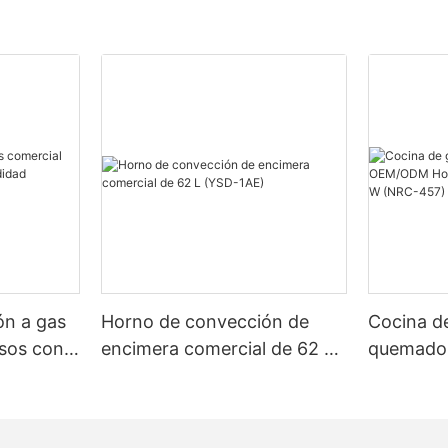
YzK9uHgt1{padding-
setting.
ng-right:2vw;}
dujimos un diseño de estufa de
ue facilita el acceso a las ollas
eras. Ya sea que necesite una
 estufa de gas independiente, lo
Step 2- Precondition the Non-sti
to con nuestras opciones
To protect the non-stick coating
CpeSlzCY{padding-
easy waffle removal, lightly coat
g-left:2vw;padding-
butter or cooking oil before use.
it-grA3ggkCpeSlzCY [ce-data-
lex-direction:column;}#unit-
CY .ce-
play:block;}#unit-
ón a gas
Horno de convección de
Cocina de
CY .ce-
Step 3 –Preheating the Waffle M
splay:block;position:relative;z-
isos con
encimera comercial de 62 L
quemado
-grA3ggkCpeSlzCY [ce-data-
(GCO511S)
(YSD-1AE)
Hokker, g
]{display:none;}#unit-
Now, let's set up the cooking tim
9200 W 
CY .ce-image_item{--svg-
can be set from 00:00 to 99:59.
 51, 51,1);}#unit-
or Down button to adjust the tim