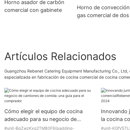
Horno asador de carbón
Horno de convección
comercial con gabinete
gas comercial de dos
con gran profundida
(GCO511S)
Artículos Relacionados
Guangzhou Rebenet Catering Equipment Manufacturing Co., Ltd, c
especializada en fabricación de cocina comercial de cocina comer
Cómo elegir el equipo de cocina
Innovando j
adecuado para su negocio de
la cocina c
camiones de comida: una guía para
Lanzamient
#unit-BgZwzKxq2TM80F6{padding-
#unit-KGfVSTL