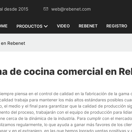
omercial desde 2015
web@rebenet.com
OME
VIDEO
REBENET
REGISTRO
PRODUCTOS
l en Rebenet
a de cocina comercial en R
mpre piensa en el control de calidad en la fabricación de la gama 
 calidad trabaja para mantener los más altos estándares posibles cua
o, el medio y el final para garantizar que la calidad de producción si
o del proceso, trabajarán con el equipo de producción para lidiar
e cerca de la dinámica de la industria. Para cumplir con el mercad
alizamos regularmente, lo que ayuda a ganar más favores de los clien
ogar y en el extranjero, en las que hemos logrado ventas positivas 