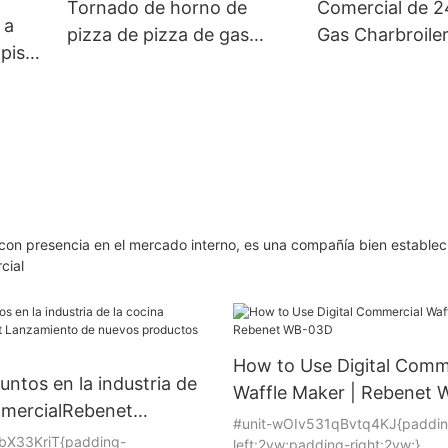
Tornado de horno de
Comercial de 2
 a
pizza de pizza de gas
Gas Charbroile
 pisos
comercial (GPX-18)
d
on presencia en el mercado interno, es una compañía bien establec
cial
How to Use Digital Comm
untos en la industria de
Waffle Maker | Rebenet
omercialRebenet
#unit-wOIv531qBvtq4KJ{paddin
o de nuevos productos
bX33KriT{padding-
left:2vw;padding-right:2vw;}