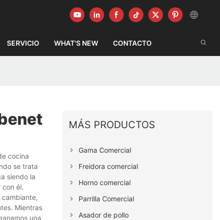
SERVICIO
WHAT'S NEW
CONTACTO
ebenet
MÁS PRODUCTOS
Gama Comercial
de cocina
Freidora comercial
ndo se trata
ga siendo la
Horno comercial
 con él.
o cambiante,
Parrilla Comercial
tes. Mientras
Asador de pollo
y ganamos una