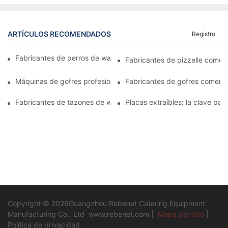
ARTÍCULOS RECOMENDADOS
Registro
Fabricantes de perros de waffle: un placer divertido y único
Fabricantes de pizzelle comerc
Máquinas de gofres profesionales: imprescindible para los chefs
Fabricantes de gofres comercia
Fabricantes de tazones de waffle comerciales: una solución cre
Placas extraíbles: la clave par
Copyright © 2026Guangzhou Rebenet Catering Equipment
Manufacturing Co., Ltd
www.rebenet.com
|
Mapa del sitio
|
Política de privacidad