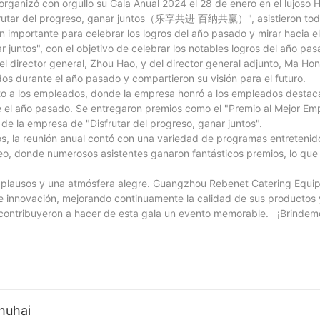
anizó con orgullo su Gala Anual 2024 el 28 de enero en el lujoso H
Disfrutar del progreso, ganar juntos（乐享共进 百纳共赢）", asistieron tod
importante para celebrar los logros del año pasado y mirar hacia el 
r juntos", con el objetivo de celebrar los notables logros del año pas
el director general, Zhou Hao, y del director general adjunto, Ma Ho
dos durante el año pasado y compartieron su visión para el futuro.
to a los empleados, donde la empresa honró a los empleados destac
 el año pasado. Se entregaron premios como el "Premio al Mejor Em
 de la empresa de "Disfrutar del progreso, ganar juntos".
s, la reunión anual contó con una variedad de programas entretenid
eo, donde numerosos asistentes ganaron fantásticos premios, lo que 
s aplausos y una atmósfera alegre. Guangzhou Rebenet Catering Equi
e innovación, mejorando continuamente la calidad de sus productos y
contribuyeron a hacer de esta gala un evento memorable. ¡Brindemo
huhai