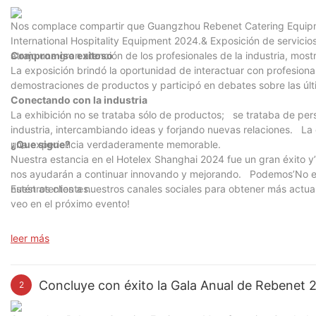
Nos complace compartir que Guangzhou Rebenet Catering Equipme
International Hospitality Equipment 2024.& Exposición de servici
atrajo una gran atención de los profesionales de la industria, mo
Compromiso exitoso
La exposición brindó la oportunidad de interactuar con profesional
demostraciones de productos y participó en debates sobre las últ
Conectando con la industria
La exhibición no se trataba sólo de productos; se trataba de pe
industria, intercambiando ideas y forjando nuevas relaciones. La 
una experiencia verdaderamente memorable.
¿Que sigue?
Nuestra estancia en el Hotelex Shanghai 2024 fue un gran éxito 
nos ayudarán a continuar innovando y mejorando. Podemos’No esp
nuestros clientes.
Estén atentos a nuestros canales sociales para obtener más actu
veo en el próximo evento!
leer más
Concluye con éxito la Gala Anual de Rebenet 
2