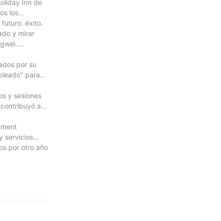
oliday Inn de
os los
futuro. éxito.
ado y mirar
ngwei.
ados por su
pleado" para
os y sesiones
contribuyó al
pment
 servicios
s por otro año