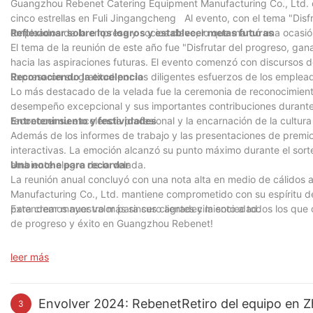
Guangzhou Rebenet Catering Equipment Manufacturing Co., Ltd. org
cinco estrellas en Fuli Jingangcheng Al evento, con el tema "
empleados de la empresa y socios clave, lo que marcó una ocasión 
Reflexionar sobre los logros y establecer metas futuras
El tema de la reunión de este año fue "Disfrutar del progreso, gana
hacia las aspiraciones futuras. El evento comenzó con discursos d
Expresaron su gratitud por los diligentes esfuerzos de los emplea
Reconociendo la excelencia
Lo más destacado de la velada fue la ceremonia de reconocimien
desempeño excepcional y sus importantes contribuciones durante
reconocer su excelencia profesional y la encarnación de la cultura
Entretenimiento y festividades
Además de los informes de trabajo y las presentaciones de premio
interactivas. La emoción alcanzó su punto máximo durante el sort
ambiente alegre de la velada.
Una noche para recordar
La reunión anual concluyó con una nota alta en medio de cálido
Manufacturing Co., Ltd. mantiene comprometido con su espíritu d
para crear mayor valor para sus clientes y la sociedad.
Extendemos nuestro más sincero agradecimiento a todos los que 
de progreso y éxito en Guangzhou Rebenet!
leer más
Envolver 2024: RebenetRetiro del equipo en Z
3