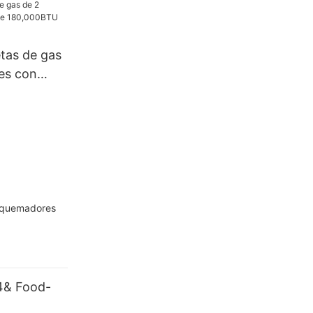
11)
tas de gas
es con
00BTU
4 quemadores
24& Food-