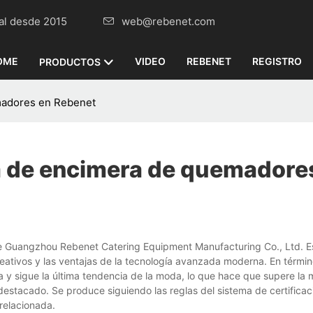
omercial desde 2015
web@rebenet.com
OME
VIDEO
REBENET
REGISTRO
PRODUCTOS
madores en Rebenet
a de encimera de quemadore
de Guangzhou Rebenet Catering Equipment Manufacturing Co., Ltd. Es
eativos y las ventajas de la tecnología avanzada moderna. En térmi
a y sigue la última tendencia de la moda, lo que hace que supere la 
estacado. Se produce siguiendo las reglas del sistema de certificac
 relacionada.