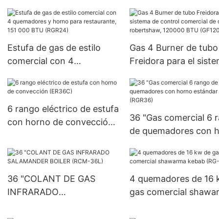
DE COCINA DE GAS 
quemador (EHP-6S)
Estufa de gas de estilo
Gas 4 Burner de tubo
comercial con 4
Freidora para el sist
quemadores y horno para
de control comercial 
restaurante, 151 000 BTU
cocina-robertshaw,
(RGR24)
120000 BTU (GF120)
6 rango eléctrico de estufa
36 "Gas comercial 6 
con horno de convección
de quemadores con 
(ER36C)
estándar (RGR36)
36 "COLANT DE GAS
4 quemadores de 16 
INFRARADO
gas comercial shawa
SALAMANDER BOILER
kebab (RG-2)
(RCM-36L)