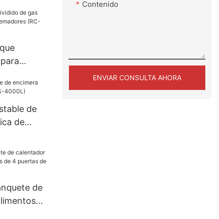
Contenido
nque
 para
ENVIAR CONSULTA AHORA
RC-400T)
stable de
ica de
00L)
anquete de
alimentos
4 puertas