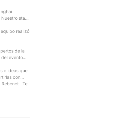
anghai
0 Nuestro stand
 equipo realizó
pertos de la
o del evento
s e ideas que
tirlas con
ou Rebenet Te