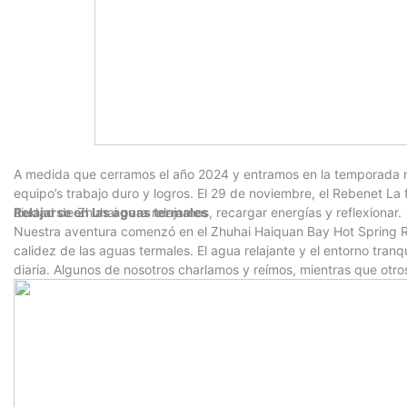
A medida que cerramos el año 2024 y entramos en la temporada n
equipo’s trabajo duro y logros. El 29 de noviembre, el Rebenet La 
ciudad de Zhuhai para relajarnos, recargar energías y reflexionar.
Relajarse en las aguas termales
Nuestra aventura comenzó en el Zhuhai Haiquan Bay Hot Spring R
calidez de las aguas termales. El agua relajante y el entorno tranqu
diaria. Algunos de nosotros charlamos y reímos, mientras que otr