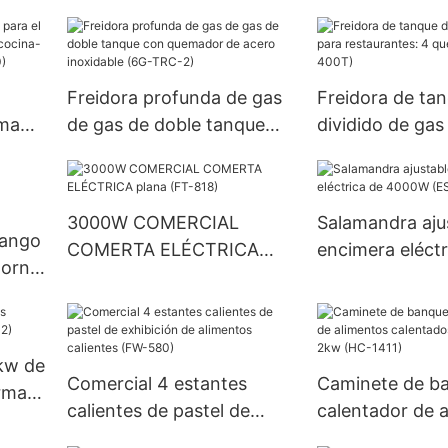
6
COMBRADO
COMINACIÓN
COMINACIÓN (GHP-2L)
Freidora profunda de gas
Freidora de ta
ema
de gas de doble tanque
dividido de gas
de
con quemador de acero
restaurantes: 4
inoxidable (6G-TRC-2)
quemadores (
3000W COMERCIAL
Salamandra aju
rango
COMERTA ELÉCTRICA
encimera eléctr
horno
plana (FT-818)
4000W (ES-40
kw de
Comercial 4 estantes
Caminete de b
rma
calientes de pastel de
calentador de 
exhibición de alimentos
calentados de 