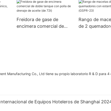
calientes (FW-580)
de 2kw (HC-14
Freidora de gase de
Rango de mace
encimera comercial de
de 2 quemador
doble tanque con polla de
estante 180,0
(EF-
drenaje de aceite (de 72t)
(GSPR-23)
ment Manufacturing Co., Ltd tiene su propio laboratorio R & D para 
n Internacional de Equipos Hoteleros de Shanghai 20