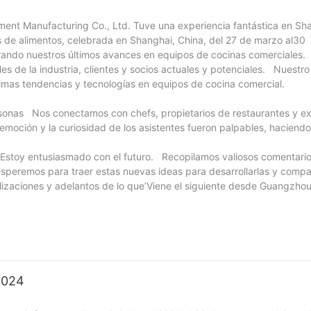
nt Manufacturing Co., Ltd. Tuve una experiencia fantástica en Sh
os de alimentos, celebrada en Shanghai, China, del 27 de marzo al3
strando nuestros últimos avances en equipos de cocinas comerciales.
es de la industria, clientes y socios actuales y potenciales. Nuestro
imas tendencias y tecnologías en equipos de cocina comercial.
rsonas Nos conectamos con chefs, propietarios de restaurantes y ex
emoción y la curiosidad de los asistentes fueron palpables, haciend
y’Estoy entusiasmado con el futuro. Recopilamos valiosos comentario
eremos para traer estas nuevas ideas para desarrollarlas y compar
alizaciones y adelantos de lo que’Viene el siguiente desde Guangzh
2024