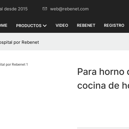
omercial desde 2015
web@rebenet.com
OME
VIDEO
REBENET
REGISTRO
PRODUCTOS
ospital por Rebenet
Para horno 
cocina de h