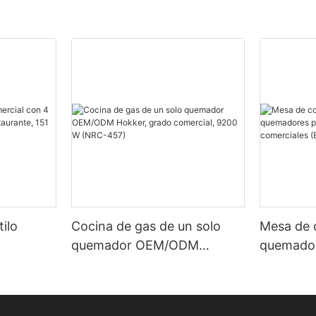
tilo
Cocina de gas de un solo
Mesa de 
quemador OEM/ODM
quemador
o para
Hokker, grado comercial,
para coc
00 BTU
9200 W (NRC-457)
(BTG-2L)