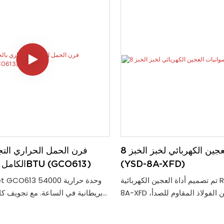
120 دقيقة مزود بجرس أن يساع
الطعام. يمكن تعديل درجة الحرارة 
50 درجة مئوية إلى 
الب
على حجرة مستديرة الزوايا لس
8 صوانيات العجين الكهربائي لخبز الخبز
فرن الحمل الحراري التج
(YSD-8A-XFD)
الكامل مع 54000BTU (GCO613)
تم تصميم أداة العجين الكهربائية Rebenet YSD-
8A-XFD بهيكل قوي من الفولاذ المقاوم للصدأ،
طويلة الأمد وسهولة الصيانة، مما
موضعًا للرف، يعد فرن الغاز الحر
مثاليًا لأي بيئة مطبخ تجارية. يسمح
المخابز المثالية 