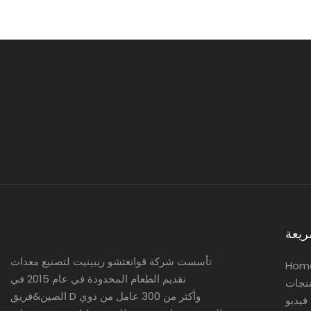
ريعة
تأسست شركة قوانغتشو ريبينيت لتصنيع معدات
Hom
تقديم الطعام المحدودة في عام 2015 في
نتجات
الصين&فريق D وأكثر من 300 عامل من ذوي
فيديو