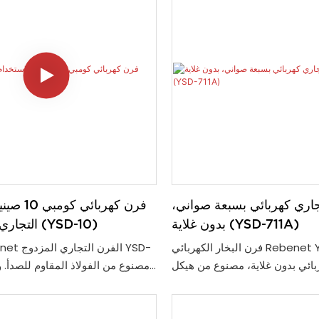
حرارة يصل إلى 300 درجة مئوية. مزود بسخانات
ومؤقت الـ 60 دقيقة، أ
محركين عاليي السرعة، يضمن هذا
التجارية المزدحمة، بينما يض
 متسقة ومتميزة، مما يجعله خيارًا
الحراري عالي الكفاءة خبزًا سريعًا و
وثوقًا للمطابخ التجارية المزدحمة
هذا الفرن لتلبية احتياجات قوائم ال
كما يدعم إمكانية وضع الفرن فو
الإنتاج دون الحاجة إلى مساحة إضافية.
اري كهربائي بسبعة صواني،
فرن كهربائ
بدون غلاية (YSD-711A)
التجاري 380 فولت (YSD-10)
فرن البخار الكهربائي Rebenet YSD-711A هو
ائي بدون غلاية، مصنوع من هيكل
فولاذ المقاوم للصدأ. يتسع تجويف
بمحرك مروحة يقوم بتوزيع الهوا
الطهي المتين لما يصل إلى 7 رفوف، كل منها
التجويف. عندما يتم فتح الباب، يقوم
بإيقاف تشغيل المروحة الدائرية. يم