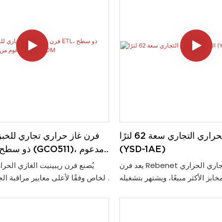
الفرن الحراري التجاري سعة 62 لترًا
فرن غاز حراري تجاري للخبز
(YSD-1AE)
من M
يعد فرن Rebenet التجاري الحراري YSD-1AE
يُصنع فرن ريبينيت الغازي الحر
خابز الأكثر مبيعًا، ويشتهر بتشغيله
الخاص وفقًا لأعلى معايير مراقبة ال
أداء الخبز الفائق. يتميز بعنصري
للموردين وحدة متينة حاصلة
تحكم مناسبين: مؤقت لمدة 120 دقيقة مع جرس
يمكنهم تقديمها بثقة لعملائهم. يضم
لمطبخ وثرموستات مع نطاق درجة
الإلكتروني بدرجة الحرارة، والإ