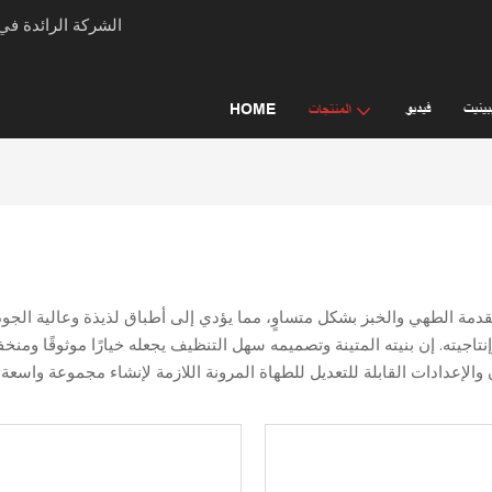
Rebenet، الشركة الرائدة في مجال تصنيع معدات المطابخ التجارية منذ ذلك الحين 2015
بينيت
فيديو
HOME
المنتجات
جيته. إن بنيته المتينة وتصميمه سهل التنظيف يجعله خيارًا موثوقًا ومنخف
دات القابلة للتعديل للطهاة المرونة اللازمة لإنشاء مجموعة واسعة من روائع الطهي. بفضل