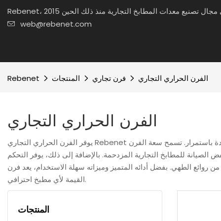
web@rebenet.com
الفرن الحراري التجاري
فرن تجاري
المنتجات
Rebenet
الفرن الحراري التجاري
يوفر الفرن الحراري التجاري Rebenet العديد من المزايا للمطابخ الاحترافية. تضمن تقنية الحمل الحراري المتقدمة الطهي والخبز بشكل متساوٍ، مما يؤدي إلى أطباق لذيذة وعالية الجودة باستمرار. تسمح سعة الفرن
ض الصيانة للمطابخ التجارية المزدحمة. بالإضافة إلى ذلك، يوفر التحكم
 أدائه المتميز وميزاته سهلة الاستخدام، يعد فرن Rebenet التجاري الحراري أحد الأصول
القيمة لأي مطبخ احترافي.
المنتجات