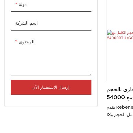
دولة
د في تتبع تقدم
في أي مكان من
300 درجة مئوية. يمكن لجهاز
اسم الشركة
خار المشترك هذا استيعاب 10 صواني ويحتوي
هولة التنظيف
المحتوى
إرسال الاستفسار الآن
اري بالحجم
يقدم Rebenet GCO613 54000 وحدة حرارية
بريطانية في الساعة. مع تجويف كامل الحجم و13
اري هذا معدات
للمطبخ التجاري