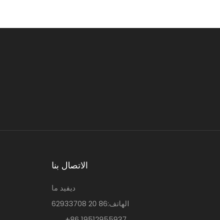
نظام التحكم الر
والرطوبة بدقة، م
متطلبات الطهي
قوي، تضمن الو
في درجات الحر
يسمح 
الاتصال بنا
ديفيد ما
الهاتف:86 20 62933708
+86 19512955937