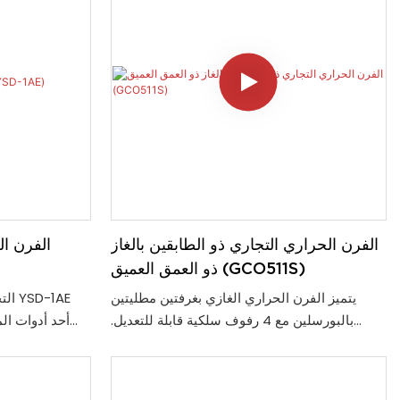
الفرن الحراري التجاري ذو الطابقين بالغاز
ذو العمق العميق (GCO511S)
يتميز الفرن الحراري الغازي بغرفتين مطليتين
بالبورسلين مع 4 رفوف سلكية قابلة للتعديل.
أحد أدوات الم
تحتوي كل غرفة على 11 مجموعة من الشرائح
سهل الاستخدام و
لإراحة الرفوف. يمكن تعديل درجة حرارة الفرن من
167 إلى 563 درجة فهرنهايت. كما أنها تتميز
لتنبيه موظفي ا