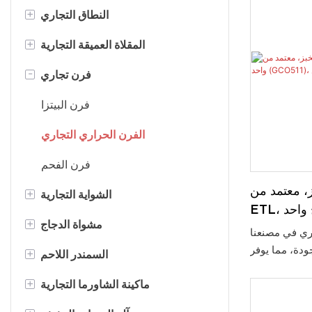
+
النطاق التجاري
+
نطاق الغاز التجاري
المقلاة العميقة التجارية
-
مجموعة كونترتوب الغاز
مقلاة غاز تجارية
فرن تجاري
النطاق الكهربائي التجاري
المقلاة الكهربائية التجارية
فرن البيتزا
فلتر الزيت الكهربائي
الفرن الحراري التجاري
فرن الفحم
، معتمد من
+
الشواية التجارية
ETL، ذو سطح واحد (GCO511)، مدعوم
+
شواية غاز تجارية
مشواة الدجاج
OEM/OD
اري في مصنعنا
جودة، مما يوفر
+
الشواية الكهربائية التجارية
شواية دجاج على الغاز
السمندر اللاحم
 على شهادة ETL
+
الشواية التجارية
شواية دجاج كهربائية
السلمندر الغازي
ماكينة الشاورما التجارية
ن نظام التحكم
شعال التلقائي،