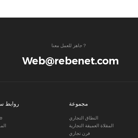
قمي بضبط إعدادات درجة الحرارة
ما يوفر مرونة لا مثيل لها لتناسب
 المختلفة. مجهزة بمقبض باكليت
حدة التشغيل الآمن والمريح حتى
ارة المرتفعة. يتراوح التحكم في
درجة الحرارة من 30 إلى 60 درجة مئوية، مما
جاهز للعمل معنا？
بخيارات متعددة للطهي والتدفئة
Web@rebenet.com
مجموعة
روابط س
النطاق التجاري
e
المقلاة العميقة التجارية
الم
فرن تجاري