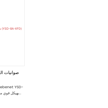
ومحركين عاليي السرعة توزيعًا متساويًا للحرارة.
يشتمل على منظم حرارة (50-300 درجة مئوية)
بحد أقصى 360 درجة مئوية للسلامة، ولوحة تحكم
رقمية مع 6 أوضاع قابلة للبرمجة للخبز الدقيق.
ميزات إضافية: زجاج بصري مقوى مزدوج لرؤية
أفضل والحفاظ على برودة الملمس
مما يضمن متانة 
يجعلها خيارًا 