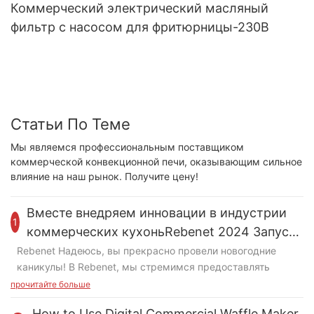
Коммерческий электрический масляный
фильтр с насосом для фритюрницы-230В
Статьи По Теме
Мы являемся профессиональным поставщиком
коммерческой конвекционной печи, оказывающим сильное
влияние на наш рынок. Получите цену!
Вместе внедряем инновации в индустрии
1
коммерческих кухоньRebenet 2024 Запуск
нового продукта
Rebenet Надеюсь, вы прекрасно провели новогодние
каникулы! В Rebenet, мы стремимся предоставлять
нашим клиентам продукцию высочайшего качества.
прочитайте больше
Благодаря опыту наших профессиональных R&D, мы
How to Use Digital Commercial Waffle Maker