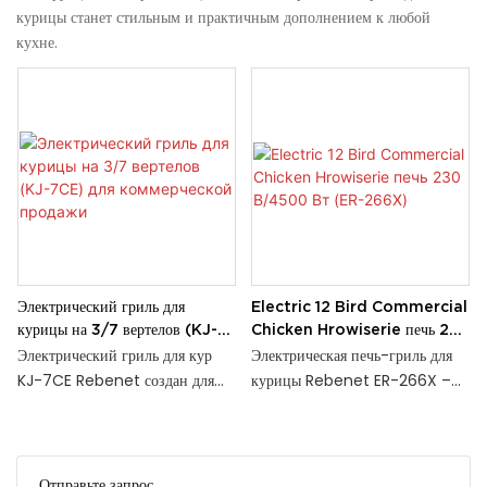
курицы станет стильным и практичным дополнением к любой
кухне.
Электрический гриль для
Electric 12 Bird Commercial
курицы на 3/7 вертелов (KJ-
Chicken Hrowiserie печь 230
7CE) для коммерческой
В/4500 Вт (ER-266X)
Электрический гриль для кур
Электрическая печь-гриль для
продажи
KJ-7CE Rebenet создан для
курицы Rebenet ER-266X –
жарки больших объёмов. Он
идеальное оборудование для
оснащён семью
запекания цыплят. За одну
нагревательными элементами с
партию можно приготовить до
индивидуальным управлением,
12 цыплят. Через переднее и
Отправьте запрос