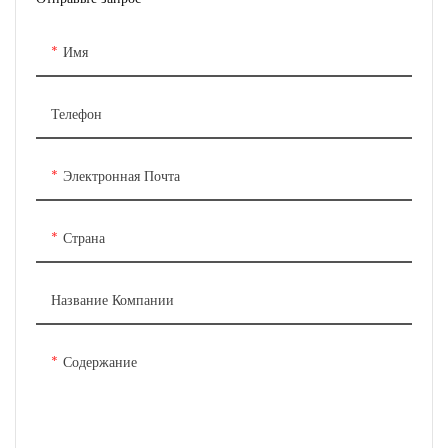
что позволяет оператору
заднее закаленное стекло вы
регулировать каждую секцию
можете видеть процесс
Имя
независимо для достижения
приготовления цыплят. Мощный
оптимальных результатов
двигатель вращения
приготовления. Каждый вертел
обеспечивает равномерный
Телефон
приводится в движение
нагрев цыплят и их
собственным двигателем,
превосходное приготовление и
Электронная Почта
обеспечивающим плавное и
подрумянивание. Он
равномерное вращение, а
термостатически
бесступенчатые переключатели
контролируется, температура
Страна
обеспечивают гибкость для
может достигать 300°C.
непрерывной работы.
Название Компании
Содержание