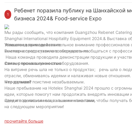
Ребенет поразила публику на Шанхайской м
1
бизнеса 2024& Food-service Expo
Мы рады сообщить, что компания Guangzhou Rebenet Catering 
Shanghai International Hospitality Equipment 2024.& Выставка
Наш стенд привлек значительное внимание профессионалов 
Успешное взаимодействие
коммерческого кухонного оборудования.
Выставка предоставила возможность пообщаться с професси
Наша команда проводила демонстрации продукции и участвов
коммерческого кухонного оборудования.
Связь с промышленностью
На витрине речь шла не только о продуктах; речь шла о л
отрасли, обмениваясь идеями и налаживая новые отношения
мероприятие поистине незабываемым.
Что дальше?
Наше пребывание на Hotelex Shanghai 2024 прошло с огром
идеи, которые помогут нам продолжать внедрять инновации 
идеи и поделиться ими с нашими клиентами.
Следите за нашими социальными каналами, чтобы получать б
на следующем мероприятии!
прочитайте больше