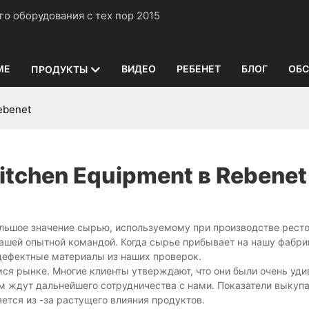
нного оборудования с тех пор 2015
ME
ВИДЕО
РЕБЕНЕТ
БЛОГ
ОБС
ПРОДУКТЫ
ebenet
itchen Equipment в Rebenet
 большое значение сырью, используемому при производстве рест
ашей опытной командой. Когда сырье прибывает на нашу фабри
дефектные материалы из наших проверок.
я рынке. Многие клиенты утверждают, что они были очень уди
м ждут дальнейшего сотрудничества с нами. Показатели выкупа
ется из -за растущего влияния продуктов.