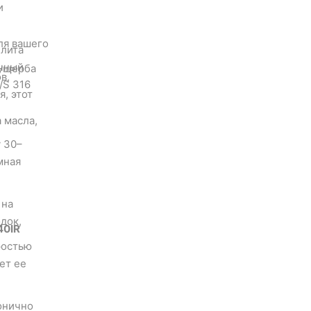
и
ля вашего
плита
очный
 ущерба
в,
/S 316
, этот
 масла,
т из тонко
ны, курицы
 30–
м гриле.
мная
даются в
NTSOV图片
)
 на
док,
40IR
ростью
ет ее
онично