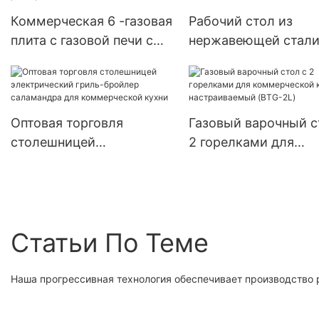
(Qd3436)
3/4 дюйма (Qd3460
Коммерческая 6 -газовая
Рабочий стол из
плита с газовой печи с
нержавеющей стали
газовой духовкой для
коммерческой кухн
ресторана (RGR36)
(9E-GT800)
Оптовая торговля
Газовый варочный с
столешницей
2 горелками для
электрический гриль-
коммерческой кухни
бройлер саламандра для
настраиваемый (BT
коммерческой кухни
Статьи По Теме
Наша прогрессивная технология обеспечивает производство 