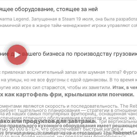
оящее оборудование, стоящее за ней
arma Legend. Запущенная в Steam 19 июля, она была разработ
динамичной игре в жанре тайм-менеджмент игроки управляют с
рму, чтобы клиенты были довольны.
ие для вашего бизнеса по производству грузовик
орана, которому
ния мяса до
с привлекал восхитительный запах или шумная толпа? Фурго
ами — например,
на улицы, но не все фургоны с едой одинаковы. В то время 
ми — вам нужно,
угие изо всех сил стараются, чтобы их заметили.
Итак, в че
 игры вы сможете
х как картофель фри, крылышки или пончики.
то Айше
)
оментами являются скорость и последовательность. The Re
 требует тщательного планирования — стратегии в отношени
на из наших самых популярных фритюрниц, оснащенная чан
спечения отличного обслуживания клиентов и, конечно же,
тако или продуктов для завтрака.
х в соответствии с вашими потребностями. Три вертикальн
ор правильного кухонного оборудования имеет решающе
ю 90 000 БТЕ/ч, что обеспечивает быстрый нагрев и
от блинов и яиц до гамбургеров и кесадильи. The
Rebenet Г
ку это напрямую повлияет на качество вашей еды, скорость
что-то еще более мощное, мы предлагаем фритюрницы с