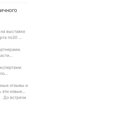
ничного
 на выставке
марта по30
артнерами.
ласти
экспертами
ало
нные отзывы и
 эти новые
т До встречи