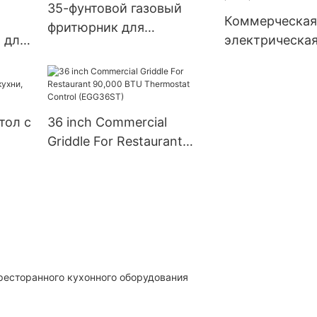
35-фунтовой газовый
)
Коммерческая
фритюрник для
 для
электрическа
коммерческой кухни
и
фритюрница с
(CTF-3)
баками для ре
380 В (DF-10L-
тол с
36 inch Commercial
Griddle For Restaurant
,
90,000 BTU Thermostat
G-2L)
Control (EGG36ST)
ресторанного кухонного оборудования