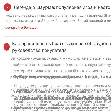
Легенда о шаурме: популярная игра и наст
2
Недавно неожиданным хитом стала игра под названием Shaw
создателем инди-игр Эйядом Альшафеем. В этой веселой и 
рестораном шаурмы, где они готовят, собирают и подают шау
прочитайте больше
Как правильно выбрать кухонное оборудован
3
руководство покупателя
В Shawarma Legend вы берете на себя роль владельца рест
поручено управлять всеми аспектами бизнеса. От приготовле
Вы когда-нибудь проходили мимо фургона с едой и ва
приготовления идеальной шаурмы с различными ингредиент
едой — это интересный способ доставить вкусную еду 
мясом с приправами, свежими овощами и ароматными соуса
некоторые привлекают постоянный поток клиентов, др
чтобы заказы поступали, а клиенты были довольны. По ходу
1. Фритюрницы для любимых блюд, таки
секрет успешного фургона с едой?
улучшать свой ресторан и решать новые задачи. (Картина:
фо
Когда дело доходит до жареной пищи, ключевыми м
Успешный бизнес по производству грузовиков с едой
Отдельно стоящая газовая фритюрница GF90
— од
местоположения, финансов, поиска ингредиентов, обе
2. Грили или жаровни для гамбургеров, 
нержавеющей стали и доступная в четырех размера
оснащения вашей кухни нужными инструментами.
Выб
чугунные горелки обладают мощной общей мощность
Грили идеально подходят для приготовления всего: 
значение для успеха вашего фургона с едой.
посколь
восстановление даже в часы пик. Если вам нужно 