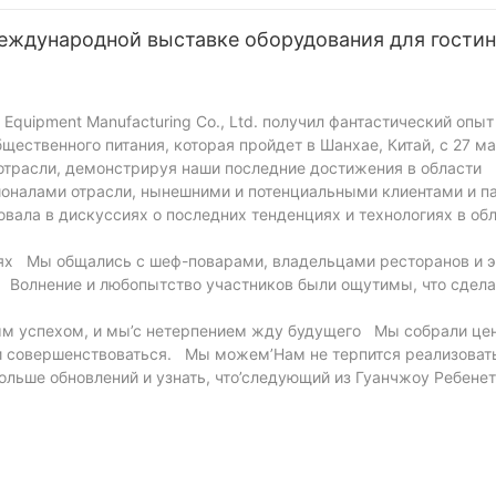
еждународной выставке оборудования для гости
Equipment Manufacturing Co., Ltd. получил фантастический опыт
 общественного питания, которая пройдет в Шанхае, Китай, с 27 
отрасли, демонстрируя наши последние достижения в области
оналами отрасли, нынешними и потенциальными клиентами и п
ала в дискуссиях о последних тенденциях и технологиях в об
юдях Мы общались с шеф-поварами, владельцами ресторанов и 
. Волнение и любопытство участников были ощутимы, что сдел
ным успехом, и мы’с нетерпением жду будущего Мы собрали це
и совершенствоваться. Мы можем’Нам не терпится реализовать
ольше обновлений и узнать, что’следующий из Гуанчжоу Ребене