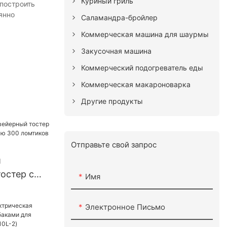
Куриный гриль
 построить
янно
Саламандра-бройлер
Коммерческая машина для шаурмы
Закусочная машина
Коммерческий подогреватель еды
Коммерческая макароноварка
Другие продукты
Отправьте свой запрос
й
остер с
Имя
ьностью
в час для
Электронное Письмо