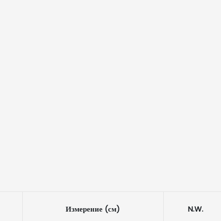
Измерение
(см)
N.W.