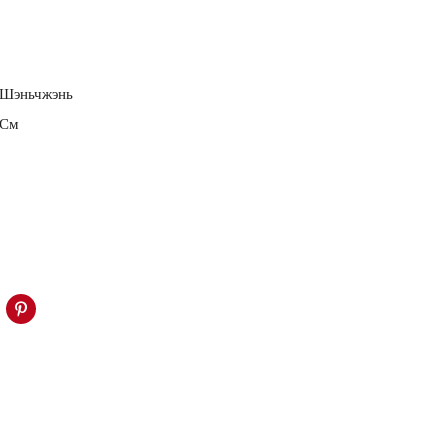
 Шэньчжэнь
 См