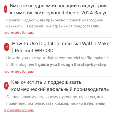
Вместе внедряем инновации в индустрии
1
коммерческих кухоньRebenet 2024 Запуск
нового продукта
Rebenet Надеюсь, вы прекрасно провели новогодние
каникулы! В Rebenet, мы стремимся предоставлять
нашим клиентам продукцию высочайшего качества.
прочитайте больше
Благодаря опыту наших профессиональных R&D, мы
How to Use Digital Commercial Waffle Maker
продолжаем предлагать инновационные решения нашим
2
партнерам, помогая им расширить свое присутствие на
| Rebenet WB-03D
рынке индустрии коммерческих кухонь.
Вот обзор
How do you use your digital commercial waffle maker？
замечательных продуктов, которые мы разработали в
In this blog,
we’ll guide you through the step-by-step
2024:
process of operating one of our most popular
прочитайте больше
commercial waffle makers—the
WB-03D
. Let’s get
Увеличенная газовая плита
Как очистить и поддерживать
started!
3
коммерческий вафельный производитель
В 2024 году мы представили увеличенную конструкцию
газовой плиты, упрощающую доступ к задним
Следуя нашему недавнему руководству о том, как
Step 1 – Powering On
кастрюлям и сковородкам. Если вам нужна столешница
правильно использовать коммерческий вафельный
First, plug in the waffle maker and switch it on. Ensure
или отдельно стоящая газовая плита, мы предоставим
производитель, этот пост фокусируется на основных
that the supply voltage matches the unit’s required
прочитайте больше
вам наши универсальные варианты.
шагах для очистки и поддержания вашего
voltage. Press the “ON/OFF” button to turn on the