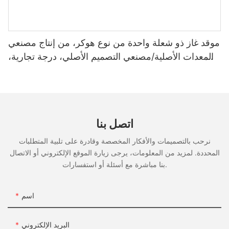
موقد غاز ذو شعلة واحدة من نوع هوكر، من إنتاج مصنعي
GF18P
المعدات الأصلية/مصنعي التصميم الأصلي، درجة تجارية،
9200 واط (NRC-457)
GF24P
مقلاة نجمة الطاقة
في عام 2024، Rebenet حصلت المقلاة العميقة F3E على شهادة
اتصل بنا
Energy Star المرموقة. يعمل بكفاءة أكبر بنسبة 35% من الموديلات
القياسية، وهو خيار ذكي ومستدام لأي مطبخ تجاري.
نرحب بالتصميمات والأفكار المخصصة وقادرة على تلبية المتطلبات
المحددة. لمزيد من المعلومات، يرجى زيارة الموقع الإلكتروني أو الاتصال
بنا مباشرة مع أسئلة أو استفسارات.
مقلاة بتصنيف نجمة الطاقة
F3E
اسم
سانتا ماريا ستايل شواء الشواء
S
لا تزال الشواية المصممة على طراز سانتا ماريا، المتأصلة في وادي
البريد الإلكتروني