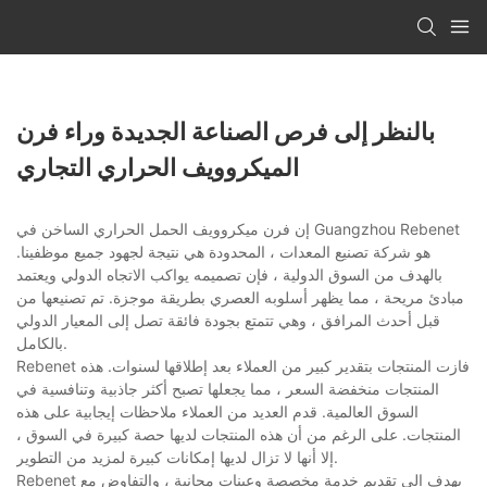
بالنظر إلى فرص الصناعة الجديدة وراء فرن
الميكروويف الحراري التجاري
إن فرن ميكروويف الحمل الحراري الساخن في Guangzhou Rebenet
هو شركة تصنيع المعدات ، المحدودة هي نتيجة لجهود جميع موظفينا.
بالهدف من السوق الدولية ، فإن تصميمه يواكب الاتجاه الدولي ويعتمد
مبادئ مريحة ، مما يظهر أسلوبه العصري بطريقة موجزة. تم تصنيعها من
قبل أحدث المرافق ، وهي تتمتع بجودة فائقة تصل إلى المعيار الدولي
بالكامل.
Rebenet فازت المنتجات بتقدير كبير من العملاء بعد إطلاقها لسنوات. هذه
المنتجات منخفضة السعر ، مما يجعلها تصبح أكثر جاذبية وتنافسية في
السوق العالمية. قدم العديد من العملاء ملاحظات إيجابية على هذه
المنتجات. على الرغم من أن هذه المنتجات لديها حصة كبيرة في السوق ،
إلا أنها لا تزال لديها إمكانات كبيرة لمزيد من التطوير.
Rebenet يهدف إلى تقديم خدمة مخصصة وعينات مجانية ، والتفاوض مع