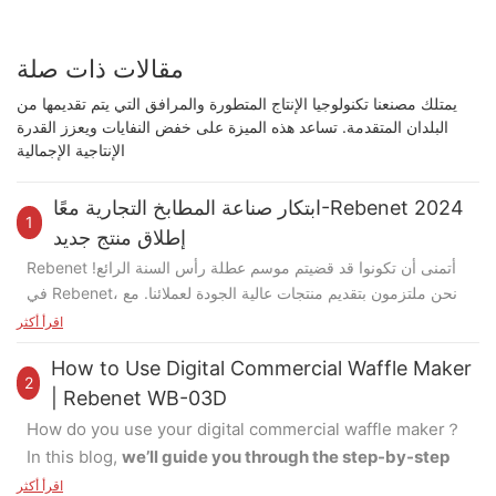
مقالات ذات صلة
يمتلك مصنعنا تكنولوجيا الإنتاج المتطورة والمرافق التي يتم تقديمها من
البلدان المتقدمة. تساعد هذه الميزة على خفض النفايات ويعزز القدرة
الإنتاجية الإجمالية
ابتكار صناعة المطابخ التجارية معًا-Rebenet 2024
1
إطلاق منتج جديد
Rebenet أتمنى أن تكونوا قد قضيتم موسم عطلة رأس السنة الرائع!
في Rebenet، نحن ملتزمون بتقديم منتجات عالية الجودة لعملائنا. مع
خبرة محترفنا R&D، نواصل تقديم حلول مبتكرة لشركائنا، ومساعدتهم
اقرأ أكثر
على توسيع تواجدهم في السوق في صناعة المطابخ التجارية.
فيما يلي
How to Use Digital Commercial Waffle Maker
نظرة عامة على المنتجات المثيرة التي قمنا بتطويرها 2024:
2
| Rebenet WB-03D
نطاق الغاز التصاعدي
How do you use your digital commercial waffle maker？
In this blog,
we’ll guide you through the step-by-step
في عام 2024، قدمنا ​​تصميمًا لنطاق الغاز المتصاعد، مما يسهل
process of operating one of our most popular
الوصول إلى القدور والمقالي الخلفية. سواء كنت بحاجة إلى سطح
اقرأ أكثر