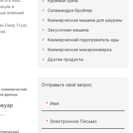
игать наш
Куриный гриль
вации в
Саламандра-бройлер
ьше влияний
Коммерческая машина для шаурмы
н Deep Fryer,
Закусочная машина
ов.
Коммерческий подогреватель еды
Коммерческая макароноварка
Другие продукты
Отправьте свой запрос
Имя
рвуар
й
 глубокий
Электронное Письмо