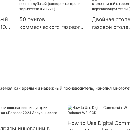
вый
50 фунтов
Двойная стол
 100
коммерческого газового
газовой столе
пола в глубокой
горелкой из
фритюре- контроль
нержавеющей 
термостата (GF122K)
TRC-2)
иваемая как зрелый и надежный производитель, накопил многоле
How to Use Digital Comm
едряем инновации в