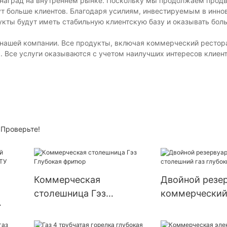
 наград на внутреннем рынке. Поскольку мы продолжаем продв
т больше клиентов. Благодаря усилиям, инвестируемым в инно
укты будут иметь стабильную клиентскую базу и оказывать бол
 нашей компании. Все продукты, включая коммерческий рестора
Все услуги оказываются с учетом наилучших интересов клиент
 Проверьте!
Коммерческая
Двойной резе
столешница Гэз
коммерчески
Глубокая фритюр
столешний газ
 БТУ
фритюр