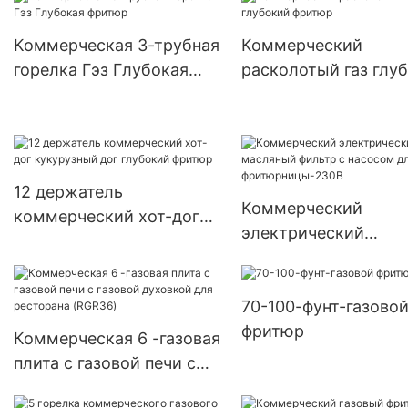
(GF90)
Коммерческая 3-трубная
Коммерческий
горелка Гэз Глубокая
расколотый газ глу
фритюр
фритюр
12 держатель
Коммерческий
коммерческий хот-дог
электрический
кукурузный дог глубокий
масляный фильтр с
фритюр
насосом для
70-100-фунт-газово
фритюрницы-230В
фритюр
Коммерческая 6 -газовая
плита с газовой печи с
газовой духовкой для