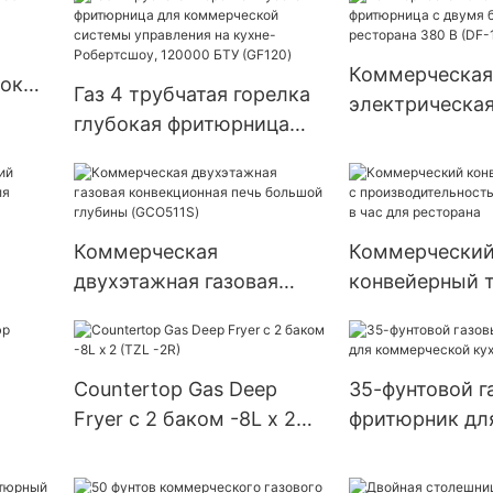
Коммерческая
бокий
Газ 4 трубчатая горелка
электрическа
глубокая фритюрница
фритюрница с
для коммерческой
баками для ре
системы управления на
380 В (DF-10L-
кухне-Робертсшоу,
120000 БТУ (GF120)
Коммерческая
Коммерчески
двухэтажная газовая
конвейерный т
конвекционная печь
производител
большой глубины
300 ломтиков 
й
(GCO511S)
ресторана
Countertop Gas Deep
35-фунтовой г
Fryer с 2 баком -8L x 2
фритюрник дл
(TZL -2R)
коммерческой
(CTF-3)