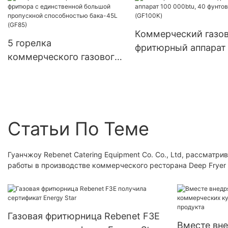
ресторана (RGR36)
Коммерческий газо
5 горелка
фритюрный аппарат
коммерческого газового
000btu, 40 фунтов
фритюра с единственной
(GF100K)
большой пропускной
способностью бака-45L
(GF85)
Статьи По Теме
Гуанчжоу Rebenet Catering Equipment Co. Co., Ltd, рассматр
работы в производстве коммерческого ресторана Deep Fryer
Газовая фритюрница Rebenet F3E
Вместе вн