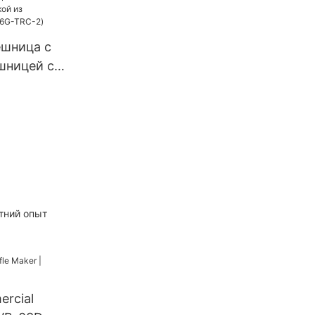
ешница с
шницей с
стали (6G-
тний опыт
ercial