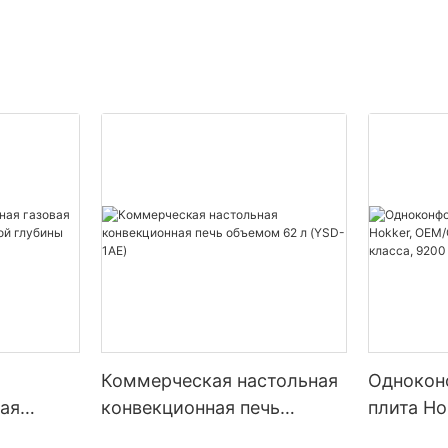
button to turn on the machine.
YzK9uHgt1{padding-
on, the buzzer will sound three t
ng-right:2vw;}
LED display will show the last-u
мы представили увеличенную
setting.
газовой плиты, упрощающую
ним кастрюлям и сковородкам.
на столешница или отдельно
ая плита, мы предоставим
версальные варианты.
Step 2- Precondition the Non-sti
CpeSlzCY{padding-
g-left:2vw;padding-
To protect the non-stick coating
it-grA3ggkCpeSlzCY [ce-data-
easy waffle removal, lightly coat
lex-direction:column;}#unit-
butter or cooking oil before use.
CY .ce-
play:block;}#unit-
CY .ce-
splay:block;position:relative;z-
Коммерческая настольная
Однокон
-grA3ggkCpeSlzCY [ce-data-
Step 3 –Preheating the Waffle M
]{display:none;}#unit-
вая
конвекционная печь
плита H
CY .ce-image_item{--svg-
чь
объемом 62 л (YSD-1AE)
коммерч
 51, 51,1);}#unit-
Now, let's set up the cooking tim