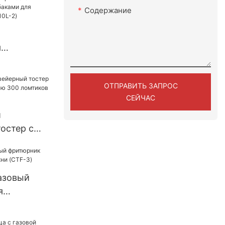
Содержание
я
 двумя
сторана
ОТПРАВИТЬ ЗАПРОС
2)
СЕЙЧАС
й
остер с
ьностью
в час для
азовый
я
 кухни