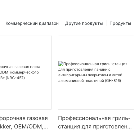
 Once powered
imes, and the
sed time
Коммерческий диапазон
Другие продукты
Продукты
ck Plates
 and ensure
 the plates with
форочная газовая
Профессиональная гриль-
aker
okker, OEM/ODM,
станция для приготовления
еского класса,
панини с антипригарным
e. The timer