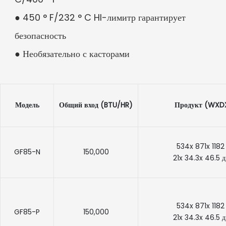
● 450 ° F/232 ° C HI-лимитр гарантирует
безопасность
● Необязательно с касторами
Модель
Общий вход (BTU/HR)
Продукт (WXD
534x 871x 1182
GF85-N
150,000
21x 34.3x 46.5 
534x 871x 1182
GF85-P
150,000
21x 34.3x 46.5 