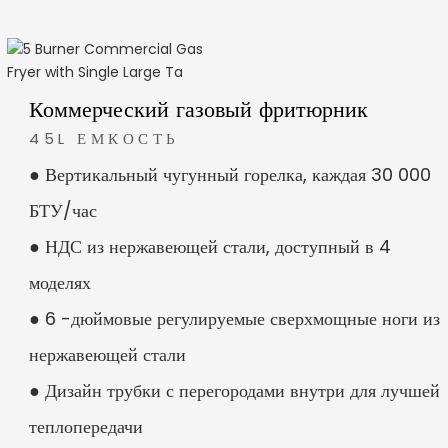
, 24x 37,4x 33,9 дюйма
г/211 фунтов
полосатым деревом
 шт./Месяц
Коммерческий газовый фритюрник
у / Шэньчжэнь
45L ЕМКОСТЬ
● Вертикальный чугунный горелка, каждая 30 000
БТУ/час
● НДС из нержавеющей стали, доступный в 4
моделях
● 6 -дюймовые регулируемые сверхмощные ноги из
нержавеющей стали
● Дизайн трубки с перегородами внутри для лучшей
теплопередачи