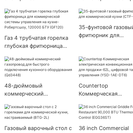
масляный фильтр с
производительност
насосом для
300 ломтиков в час 
фритюрницы-230В
ресторана
35-фунтовой газовы
фритюрник для
Газ 4 трубчатая горелка
коммерческой кухн
глубокая фритюрница
(CTF-3)
для коммерческой
системы управления на
кухне-Робертсшоу,
120000 БТУ (GF120)
48-дюймовый
Countertop
коммерческий
Коммерческая
газопровод для быстрого
электрическая
подключения кухонного
конвекционная печь
оборудования (Qd3448)
продажи-62L, цифр
таймер управления
Газовый варочный стол с
36 inch Commercial