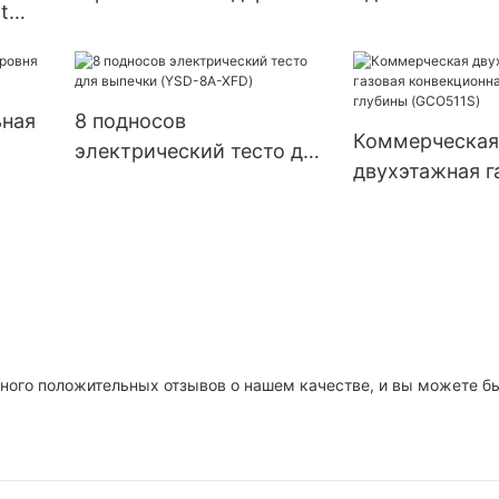
t
духовкой (RGR36)
фунтов Electri
tat
(DF-28LD)
ьная
8 подносов
Коммерческая
электрический тесто для
двухэтажная г
выпечки (YSD-8A-XFD)
конвекционная
большой глуб
(GCO511S)
 много положительных отзывов о нашем качестве, и вы можете б