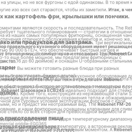
на улицы, но не все фургоны с едой одинаковы. В то время 
угие изо всех сил стараются, чтобы их заметили.
Итак, в че
х как картофель фри, крылышки или пончики.
оментами являются скорость и последовательность. The Re
 требует тщательного планирования — стратегии в отношени
на из наших самых популярных фритюрниц, оснащенная чан
спечения отличного обслуживания клиентов и, конечно же,
тако или продуктов для завтрака.
х в соответствии с вашими потребностями. Три вертикальн
ор правильного кухонного оборудования имеет решающе
ю 90 000 БТЕ/ч, что обеспечивает быстрый нагрев и
от блинов и яиц до гамбургеров и кесадильи. The
Rebenet Г
ку это напрямую повлияет на качество вашей еды, скорость
что-то еще более мощное, мы предлагаем фритюрницы с
ерах (от 16 до 60 дюймов) и оснащен U-образными стальным
ранства.
карон
 часть? Вы можете готовить разные блюда при разных
оны и разогревать бекон с другой.
ам выбрать лучшее коммерческое кухонное оборудование д
я макаронная плита ПК11
должен быть в вашем списке. Эта 
начение. Именно поэтому мы также предлагаем
Rebenet
и обеспечивает быстрое восстановление температуры и т
мощный, идеально подходит для небольших помещений без
ш
Rebenet Шароварка ECB24S
идеально подходит для стейко
теплой
дый раз. Кроме того, конструкция из нержавеющей стали S
ешеткам для оптимального сохранения тепла и обжаривания
очной для суровых условий эксплуатации фургонов с едой.
лыми, но и придаст им неотразимый вид. The
Rebenet FM-26
зование, и наши фритюрницы оснащены клапанами для слива
ое стекло со всех сторон для превосходной видимости и
го приготовления пищи
я презентации блюд. Благодаря температурному диапазону
дукты сохранят идеальную температуру, а встроенная рекла
Газовая макароноварка
му универсальность является ключевым моментом. A
Rebenet
 на гриле с Rebenet EGG36S