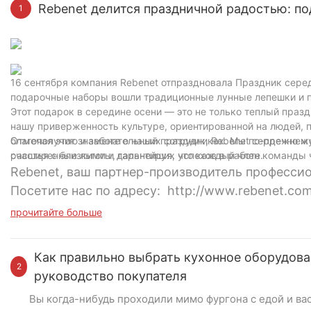
Rebenet делится праздничной радостью: по
1
16 сентября компания Rebenet отпраздновала Праздник сере
подарочные наборы вошли традиционные лунные лепешки и п
Этот подарок в середине осени — это не только теплый праз
нашу приверженность культуре, ориентированной на людей, п
благополучию и заботе о наших сотрудниках. Мы по-прежнем
Отмечая этот знаменательный праздник, Rebenet сердечно ж
расширенные льготы, гарантируя, что каждый член команды 
счастья с близкими и дальнейших успехов в работе.
Rebenet, ваш партнер-производитель професси
Посетите нас по адресу: http://www.rebenet.co
прочитайте больше
Как правильно выбрать кухонное оборудован
2
руководство покупателя
Вы когда-нибудь проходили мимо фургона с едой и ва