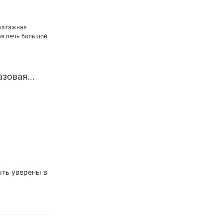
c Deep Fryer
азовая
 печь
ины
ыть уверены в