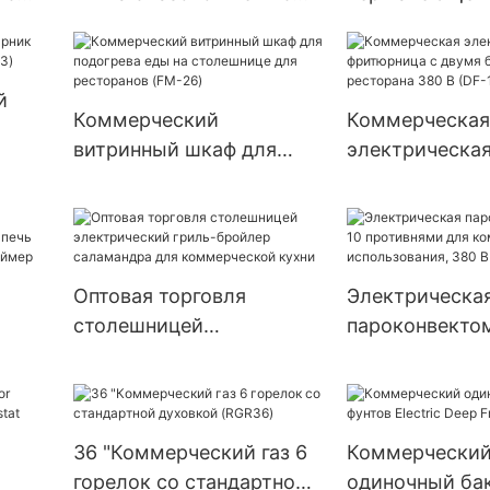
ью
газовой духовкой для
коммерческой
для
ресторана (RGR36)
(9E-GT800)
й
Коммерческий
Коммерческая
витринный шкаф для
электрическа
и
подогрева еды на
фритюрница с
столешнице для
баками для ре
ресторанов (FM-26)
380 В (DF-10L-
Оптовая торговля
Электрическа
столешницей
пароконвектом
электрический гриль-
противнями д
бройлер саламандра для
коммерческог
 для
коммерческой кухни
использования
овой
(YSD-10)
36 "Коммерческий газ 6
Коммерчески
горелок со стандартной
одиночный ба