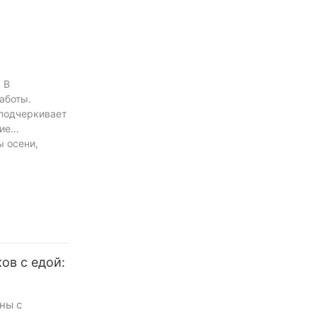
 В
аботы.
 подчеркивает
ие
 осени,
ов с едой:
ны с