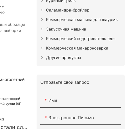
Куриный гриль
щим
Саламандра-бройлер
нию
Коммерческая машина для шаурмы
Наши образцы
Закусочная машина
ва выборки
Коммерческий подогреватель еды
Коммерческая макароноварка
Другие продукты
 многолетний
Отправьте свой запрос
Имя
Электронное Письмо
из
стали для