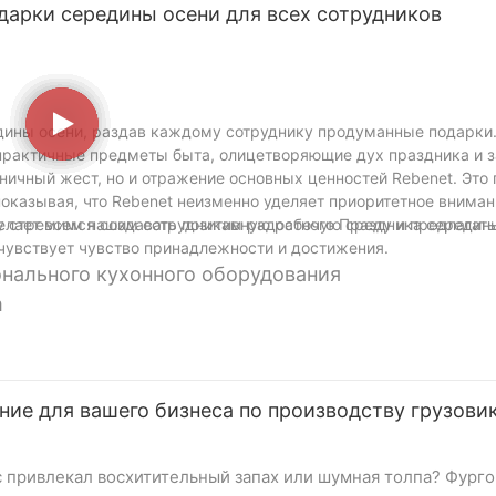
дарки середины осени для всех сотрудников
дины осени, раздав каждому сотруднику продуманные подарки.
рактичные предметы быта, олицетворяющие дух праздника и з
дничный жест, но и отражение основных ценностей Rebenet. Это
оказывая, что Rebenet неизменно уделяет приоритетное вниман
у стремимся создавать позитивную рабочую среду и предлагать
елает всем нашим сотрудникам радостного Праздника середины
чувствует чувство принадлежности и достижения.
онального кухонного оборудования
m
ие для вашего бизнеса по производству грузовик
с привлекал восхитительный запах или шумная толпа? Фурго