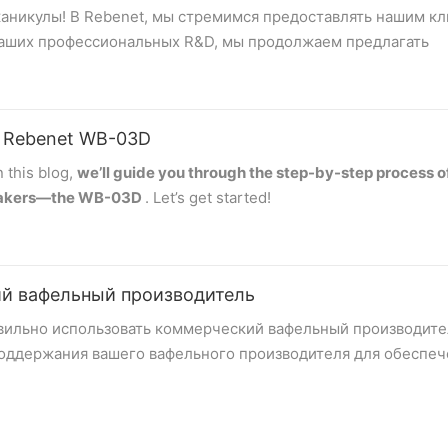
каникулы! В Rebenet, мы стремимся предоставлять нашим к
наших профессиональных R&D, мы продолжаем предлагать
м расширить свое присутствие на рынке индустрии коммер
е мы разработали в 2024:
 | Rebenet WB-03D
 this blog,
we’ll guide you through the step-by-step process o
ю газовой плиты, упрощающую доступ к задним кастрюлям 
makers—the
WB-03D
. Let’s get started!
но стоящая газовая плита, мы предоставим вам наши универ
hat the supply voltage matches the unit’s required voltage. Press
ий вафельный производитель
 the buzzer will sound three times, and the LED display will 
10 горелками
вильно использовать коммерческий вафельный производител
 поддержания вашего вафельного производителя для обеспе
службы.
moval, lightly coat the plates with butter or cooking oil before 