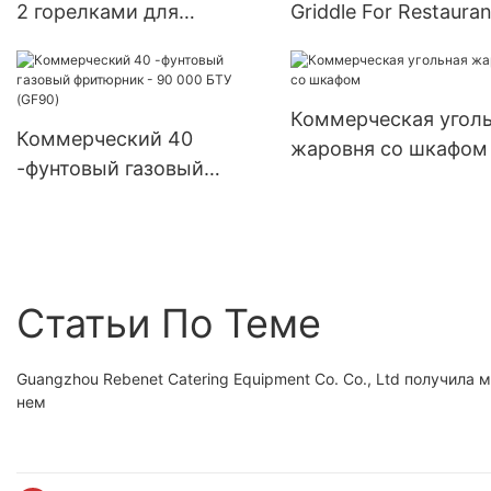
(YSD-1AE-DT6)
2 горелками для
Griddle For Restauran
коммерческой кухни,
90,000 BTU Thermos
настраиваемый (BTG-2L)
Control (EGG36ST)
Коммерческая угол
Коммерческий 40
жаровня со шкафом
-фунтовый газовый
фритюрник - 90 000 БТУ
(GF90)
Статьи По Теме
Guangzhou Rebenet Catering Equipment Co. Co., Ltd получила
нем