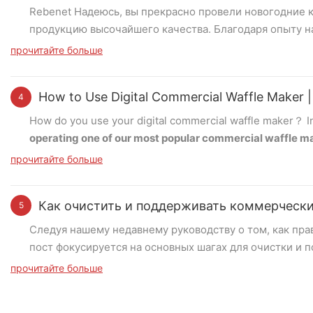
Rebenet Надеюсь, вы прекрасно провели новогодние 
продукцию высочайшего качества. Благодаря опыту 
инновационные решения нашим партнерам, помогая и
прочитайте больше
кухонь.
Вот обзор замечательных продуктов, которы
How to Use Digital Commercial Waffle Maker
4
Увеличенная газовая плита
How do you use your digital commercial waffle maker？ In
В 2024 году мы представили увеличенную конструкци
operating one of our most popular commercial waffle 
сковородкам. Если вам нужна столешница или отдель
варианты.
прочитайте больше
Step 1 – Powering On
First, plug in the waffle maker and switch it on. Ensure t
Как очистить и поддерживать коммерческ
5
“ON/OFF” button to turn on the machine. Once powered on,
last-used time setting.
Коммерческая автономная газовая плита с 
Следуя нашему недавнему руководству о том, как пра
RGR60LS
пост фокусируется на основных шагах для очистки и
Step 2- Precondition the Non-stick Plates
оптимальной производительности и продления срока 
прочитайте больше
To protect the non-stick coating and ensure easy waffle re
Коммерческая газовая плита с 8 горелками
Шаг 1 - Выключение
GHP8L-S
Step 3 –Preheating the Waffle Maker