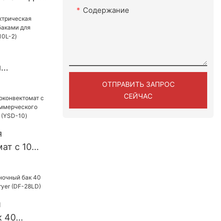
 кухни
Содержание
я
 двумя
ОТПРАВИТЬ ЗАПРОС
сторана
СЕЙЧАС
2)
я
ат с 10
ля
о
, 380 В
й
к 40