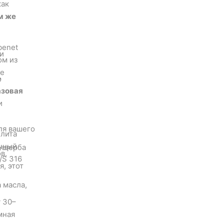
как
м же
benet
и
ом из
ые
е
азовая
и
ля вашего
плита
очный
 ущерба
в,
/S 316
, этот
 масла,
 30–
мная