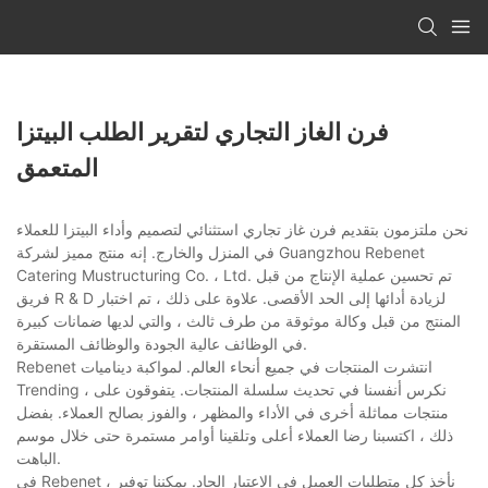
فرن الغاز التجاري لتقرير الطلب البيتزا
المتعمق
نحن ملتزمون بتقديم فرن غاز تجاري استثنائي لتصميم وأداء البيتزا للعملاء
في المنزل والخارج. إنه منتج مميز لشركة Guangzhou Rebenet
Catering Mustructuring Co. ، Ltd. تم تحسين عملية الإنتاج من قبل
فريق R & D لزيادة أدائها إلى الحد الأقصى. علاوة على ذلك ، تم اختبار
المنتج من قبل وكالة موثوقة من طرف ثالث ، والتي لديها ضمانات كبيرة
في الوظائف عالية الجودة والوظائف المستقرة.
Rebenet انتشرت المنتجات في جميع أنحاء العالم. لمواكبة ديناميات
Trending ، نكرس أنفسنا في تحديث سلسلة المنتجات. يتفوقون على
منتجات مماثلة أخرى في الأداء والمظهر ، والفوز بصالح العملاء. بفضل
ذلك ، اكتسبنا رضا العملاء أعلى وتلقينا أوامر مستمرة حتى خلال موسم
الباهت.
في Rebenet ، نأخذ كل متطلبات العميل في الاعتبار الجاد. يمكننا توفير