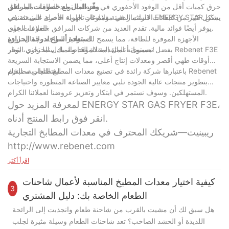
حرق كميات أقل من الوقود الأحفوري في محطات توليد الطاقة، مما يقلل
وفّر المال مع خصومات المرافق
بشكل كبير من انبعاثات غازات الدفيئة وملوثات الهواء الأخرى المنبعثة في
الاستثمار في مقلاة غاز تجارية حاصلة على تصنيف ENERGY STAR يمكن
الغلاف الجوي.
أن يوفر أيضًا فوائد مالية. تقدم العديد من شركات المرافق خصومات على
الأجهزة الموفرة للطاقة، مما يسمح لك بتوفير الطاقة والمال. ارفع
استعادة أسرع لدرجة الحرارة
مستوى أعمال المقلاة الخاصة بك بينما تجني الثمار!
بفضل تصميماته المتقدمة للموقد والمبادل الحراري، يوفر Rebenet F3E
أوقات طهي أقصر ومعدلات إنتاج أعلى، مما يضمن الاستجابة السريعة
لمتطلبات مطبخك.
باعتبارها شركة رائدة في تصنيع معدات المطبخ التجارية، تلتزم Rebenet
بتطوير منتجات عالية الجودة تلبي معايير الصناعة المتطورة واحتياجات
المستهلكين. وسوف نستمر في ابتكار وتعزيز عروضنا لعملائنا الكرام.
لمعرفة المزيد حول ENERGY STAR GAS FRYER F3E،
انقر فوق رابط المنتج أدناه.
ريبينيت—شريكك المحترف في معدات المطابخ التجارية
http://www.rebenet.com
اقرأ أكثر
كيفية اختيار معدات المطبخ المناسبة لأعمال شاحنات
3
الطعام الخاصة بك: دليل المشتري
هل سبق لك أن مشيت بالقرب من شاحنة طعام وانجذبت إلى الرائحة
اللذيذة أو الحشد الصاخب؟ تعد شاحنات الطعام وسيلة مثيرة لجلب