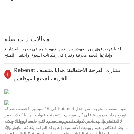
مقالات ذات صلة
لدينا فريق قوي من المهندسين الذين لديهم خبرة في تطوير المشاريع
وإدارتها. لديهم معرفة وفيرة في إمكانات السوق واحتمال المنتج
Rebenet تشارك الفرحة الاحتفالية: هدايا منتصف
1
الخريف لجميع الموظفين
في 16 سبتمبر، احتفلت شركة Rebenet بعيد منتصف الخريف من خلال
توزيع هدايا مدروسة على كل موظف. وتضمنت عبوات الهدايا كعك القمر
التقليدي إلى جانب الأدوات المنزلية العملية التي تجسد روح الاحتفال
لا يعد تقديم الهدايا في منتصف الخريف مجرد لفتة دافئة للعطلة ولكنه
والرعاية.
أيضًا انعكاس لقيم ريبينيت الأساسية. إنه يؤكد التزامنا بثقافة الناس أولاً،
مما يوضح أن Rebenet تعطي الأولوية باستمرار لرفاهية موظفينا
بينما نحتفل بهذا المهرجان الهادف، تعرب ريبينيت عن أمنياتها القلبية لجميع