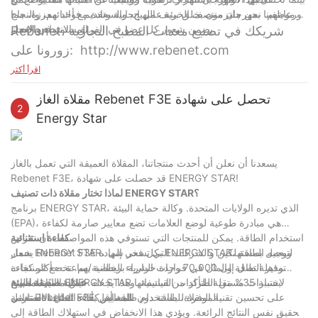
ورعايتهم. نحن ملتزمون بخلق بيئة عمل إيجابية وتقديم فوائد معززة، مما
موظفينا بمهرجان منتصف الخريف البهيج، والسعادة مع أحبائهم، والنجاح
يضمن شعور كل عضو في الفريق بالانتماء والإنجاز.
المستمر في العمل.
Rebenet، شريكك في تصنيع معدات المطبخ التجارية
زورونا على: http://www.rebenet.com
اقرأ أكثر
مقلاة الغاز Rebenet F3E تحصل على شهادة
2
Energy Star
يسعدنا أن نعلن أن أحدث منتجاتنا، المقلاة العميقة التي تعمل بالغاز
Rebenet F3E، قد حصلت على شهادة ENERGY STAR!
لماذا تختار مقلاة ذات تصنيف ENERGY STAR؟
برنامج ENERGY STAR، الذي تديره الولايات المتحدة. وكالة حماية البيئة
(EPA)، هي مبادرة طوعية لوضع العلامات تضع معايير صارمة لكفاءة
استخدام الطاقة. يمكن للمنتجات التي تستوفي هذه المواصفات أن تعرض
كفاءة استثنائية
شعار ENERGY STAR، لتوجيه المستهلكين والشركات التي تسعى إلى
يحمل Rebenet F3E بكل فخر شهادة ENERGY STAR، ويعمل بطاقة
توفير الطاقة والمال في قرارات الشراء الخاصة بهم. تخضع المنتجات
مذهلة تصل إلى 70,000 وحدة حرارية بريطانية/ساعة.—أكثر كفاءة
المعتمدة من ENERGY STAR لاختبارات مستقلة للتأكد من استيفائها
بنسبة 35% من الطرازات القياسية. وهذا يجعله خيارًا مثاليًا للمطابخ
عملية صديقة للبيئة
الموفرة للطاقة دون المساس بأداء القلي الاستثنائي.
لمعايير كفاءة الطاقة الصارمة.
تعمل Rebenet F3E على تحسين تقنية المقلاة، باستخدام طاقة أقل
لتحقيق نفس النتائج الرائعة. ويؤدي هذا الانخفاض في استهلاك الطاقة إلى