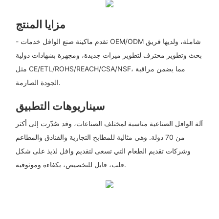
مزايا المنتج
- تقدم ماكينة صنع الوافل خدمات OEM/ODM شاملة، ولديها فريق
بحث وتطوير محترف لتطوير ميزات جديدة، ومجهزة بشهادات دولية
مثل CE/ETL/ROHS/REACH/CSA/NSF، مما يضمن مراقبة
الجودة الصارمة.
سيناريوهات التطبيق
آلة الوافل الصناعية مناسبة لمختلف الصناعات، وقد صُدّرت إلى أكثر
من 70 دولة. وهي مثالية للمطابخ التجارية والفنادق والمطاعم
وشركات تقديم الطعام التي تسعى لتقديم وافل لذيذ على شكل
قلب، قابل للتخصيص، بكفاءة وموثوقية.