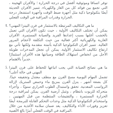
توفر اتساقا وموثوقية أفضل في درجة الحرارة ؛ والأفران الهجينة ،
التي تجمع بين فوائد كل من الغاز والكهرباء. تتميز الأفران الحديثة
أيضًا بتكنولوجيا ذكية مثل أجهزة ضبط الوقت وأجهزة استشعار درجة
الحرارة وقدرات المراقبة في الوقت الفعلي.
ما هي التكاليف المرتبطة بالاستثمار في فرن البيتزا المهني؟
يمكن أن تختلف التكاليف الأولية ، حيث تكون الأفران التي تعمل
بالخشب أغلىها بسبب إعدادها الفريد والصيانة المستمرة. الأفران
الغازية والكهربائية أكثر فعالية من حيث التكلفة لأحجام المرور
العالية. تتميز أفران التكنولوجيا الذكية بأتمتة متقدمة ولكنها تأتي مع
ارتفاع تكاليف الاستثمار الأولية. يمكن أن تجعل المدخرات طويلة
الأجل من انخفاض استهلاك الطاقة وصيانتها هذه الأفران استثمارًا
جديراً بالاهتمام.
ما هي نصائح الصيانة التي يجب اتباعها للحفاظ على فرن البيتزا
المهني في حالة أعلى؟
تشمل المهام اليومية مسح الفرن مع منظف معتدل وتجفيفه جيدًا.
كل بضعة أشهر ، ينزل الفرن بمزيج ماء وحمض الستريك لإزالة
الرواسب المعدنية. تحقق واستبدال الطوب الحراري سنويًا ، وأجزاء
متحركة للزيوت بانتظام ، وتتبل أرضية الفرن. يمكن لمراقبة درجة
الحرارة المستمرة ، والتفتيشات المنتظمة من قبل المهنيين ،
واستخدام التكنولوجيا الذكية مثل وحدات التحكم القابلة للبرمجة أيضًا
تعزيز وفورات الأداء والتكاليف. يعد ضمان سلامة الأغذية من خلال
المراقبة في الوقت الفعلي أمرًا بالغ الأهمية.