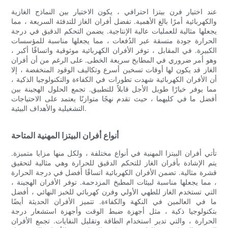
عند اختيار فرن بيتزا احترافي ، يكون الاختيار بين النماذج الغازية
والكهربائية أمرًا بالغ الأهمية. تفضل أفران الغاز للتدفئة السريعة ، مما
يجعلها مثالية للعمليات عالية الإنتاجية. يضمن التحكم الدقيق في درجة
الحرارة جودة متسقة عبر الدُفعات ، مما يجعلها مناسبة للمؤسسات
الكبيرة. في المقابل ، توفر الأفران الكهربائية موثوقية واتساقًا أكبر ،
وهو أمر ضروري في المطابخ سريعة الخطى. على الرغم من أن أفران
الغاز قد يكون لها أوقات تسخين أسرع وتكاليف الوقود المنخفضة ، إلا
أن الأفران الكهربائية شهدت تطورات في الكفاءة والتكنولوجيا الذكية ،
مما يوفر خيارًا طويل الأجل قابلاً للتطبيق. تجمع الحلول الهجينة بين
أفضل ما في كليهما ، حيث تقدم نهجًا متوازنًا يعتمد على الاحتياجات
التشغيلية والأهداف البيئية.
أنواع أفران البيتزا المهنية المتاحة
تأتي أفران البيتزا المهنية في أنواع مختلفة ، ولكل منها مزايا متميزة.
يتم الإشادة بأفران الغاز للتحكم الدقيق للحرارة وهي مثالية لتحقيق
قشرة مثالية. تضمن الأفران الكهربائية اتساقًا أفضل في درجة الحرارة
، مما يجعلها مناسبة لبيئات المطبخ المزدحمة. توفر الأفران الهجينة ،
التي تستخدم الغاز للطهي الأولي وفرن كهربائي للخبز النهائي ، أفضل
ما في العالمين في النكهة والكفاءة. تتميز الأفران الحديثة أيضًا
بتكنولوجيا ذكية ، مثل أجهزة ضبط الوقت وأجهزة استشعار درجة
الحرارة ، والتي تدير استخدام الطاقة وتقليل النفايات. تجمع الأفران