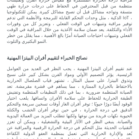
منتظمة من قبل المحترفين في الحفاظ على درجات حرارة طهي
متسقة وتواجه مشاكل قبل أن تصبح مشاكل كبيرة. يمكن للتكنولوجيا
الذكية ، مثل وحدات التحكم القابلة للبرمجة والأنظمة التي تدعم IoT ،
توفير مراقبة وتنبيهات في الوقت الفعلي ، وتعزيز كل من وفورات
الأداء والتكلفة. يعد ضمان سلامة الأغذية من خلال المراقبة في الوقت
الفعلي وتنبيهات احتياجات الصيانة أمرًا بالغ الأهمية ، مما يقلل من خطر
النمو البكتيري والتلوث.
نصائح الخبراء لتقييم أفران البيتزا المهنية
عند تقييم أفران البيتزا المهنية ، يجب النظر في العديد من العوامل
الرئيسية. يؤثر التصميم الأولي ومواد الفرن بشكل كبير على نسيج
وتذوق البيتزا. على سبيل المثال ، تشتهر قباب الصلصال الحرارية
بالاحتفاظ بالحرارة الممتازة ، مما يساهم في قشرة مقرمشة. تعد
الصيانة المنتظمة ضرورية ، بما في ذلك التنظيفات المنتظمة وتفتيش
الطبقة الحرارية للحفاظ على سلامة الأفران واتساقها. يلعب اختيار
الوقود أيضًا دورًا حيويًا ؛ توفر أفران الغاز أوقات تسخين سريعة والتحكم
الدقيق في درجة الحرارة ، في حين توفر أفران الخشب والكتلة
الحيوية نكهات فريدة من نوعها ولكنها تتطلب المزيد من العمالة اليدوية
والصيانة. ينبغي النظر في الآثار البيئية والتشغيلية ، ويمكن أن تعزز
التقنيات الحديثة مثل التحكم في درجة الحرارة الرقمية والمراقبة عن
بُعد والإدارة الحرارية التي تعمل بمنظمة العفو الدولية الكفاءة