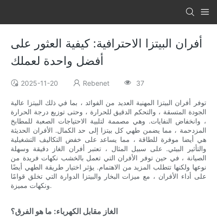
أفران البيتزا الاحترافية: كيفية العثور على
أفضل واحدة لعملك
2025-11-20
Rebenet
37
توفر أفران البيتزا المهنية العديد من الفوائد ، بما في ذلك البيتزا عالية
الجودة المتسقة ، والتحكم الدقيق للحرارة ، وحتى توزيع درجة الحرارة
، وانخفاض النفايات. وهي مصممة لتلبية الاحتياجات الصعبة للمطابخ
المزدحمة ، مما يضمن طهي كل بيتزا إلى حد الكمال. الأفران الحديثة
هي أيضا موفرة للطاقة ، مما يساعد على خفض التكاليف التشغيلية
والتأثير البيئي. على سبيل المثال ، تعتبر أفران الغاز دقيقة وسهلة
الصيانة ، في حين توفر الأفران التي تعمل بالخشب نكهات فريدة من
نوعها ولكنها تتطلب المزيد من الاهتمام. يؤثر اختيار طريقة الطهي أيضًا
على أداء الأفران ، مع ميزات البخار والبيتزا الدوارة التي تخلق قوامًا
ونكهات مميزة.
الغاز مقابل الكهرباء: ما هو الفرق؟