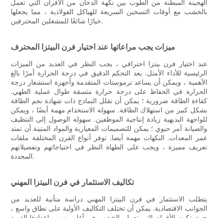
الهجينة المبطنة من الطوب بين نكهة الدخان من الأفران التي تعمل
بالخشب مع أوقات التسخين السريعة للهياكل الفولاذية ، مما يجعلها
خيارًا شائعًا للمشغلين المحترفين.
ميزات يجب مراعاتها عند اختيار فرن البيتزا المحترف
عند اختيار فرن بيتزا احترافي ، يجب النظر في العديد من الميزات
الرئيسية للأداء الأمثل. يعد التحكم الدقيق في درجة الحرارة أمرًا بالغ
الأهمية ، ويمكن أن يساعد ترموستات المتقدمة وأجهزة استشعار درجة
الحرارة في الحفاظ على درجة حرارة متسقة طوال عملية الطهي.
كفاءة الطاقة ضرورية ؛ يمكن أن تقلل النماذج ذات شهادة نجم الطاقة
بشكل كبير من استهلاك الطاقة. سهولة الاستخدام مهمة أيضًا ، ويمكن
للواجهة البديهية زيادة إنتاجية الموظفين. سهولة الوصول إلى التنظيف
والصيانة أمر حيوي ؛ يمكن للتصميمات المعيارية والمواد المتينة أن تمتد
عمر المعدات. النكهات مهمة أيضا. توفر أنواع الفرن المختلفة ملفات
تعريف مميزة ، ويجب على الطهاة النظر في احتياجاتهم وتفضيلاتهم
المحددة.
تكاليف الاستثمار في فرن البيتزا المهني
يتطلب الاستثمار في فرن البيتزا المهني دراسة متأنية للعديد من
الجوانب الاقتصادية. يمكن أن تختلف التكاليف الأولية على نطاق واسع ،
حيث تكون الأفران التي تعمل بالخشب هي أغلى بسبب إعدادها الفريد