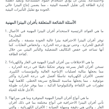
والاستدامة. يمكن أن يؤدي استخدام المواد المستدامة وتنفيذ أنظمة
إدارة الطاقة إلى تقليل البصمة البيئية ، مما يضمن إنتاج البيتزا عالي
الجودة مع تقليل التأثيرات البيئية.
الأسئلة الشائعة المتعلقة بأفران البيتزا المهنية
ما هي الفوائد الرئيسية لاستخدام أفران البيتزا المهنية في الأعمال
التجارية؟
توفر أفران البيتزا الاحترافية بيتزا عالية الجودة متسقة ، والتحكم
الدقيق للحرارة ، وحتى توزيع درجة الحرارة ، وانخفاض النفايات. كما
أنها تساعد في خفض التكاليف التشغيلية والتأثير البيئي من خلال
كفاءة الطاقة.
ما هي الاختلافات بين أفران البيتزا المهنية في الغاز والكهرباء؟
تسخن أفران الغاز بسرعة وتوفر تحكمًا دقيقًا في درجة الحرارة ،
مما يجعلها مثالية لعمليات الإنتاجية العالية والمؤسسات الكبيرة.
تضمن الأفران الكهربائية تناسقًا أفضل في درجة الحرارة وأكثر
موثوقية ، مما يجعلها مناسبة للمطابخ سريعة الخطى. كلاهما لهما
تطورات في الكفاءة والتكنولوجيا الذكية ، مما يوفر خيارات طويلة
الأجل قابلة للحياة.
ما هي أنواع أفران البيتزا المهنية المتوفرة وما هي ميزاتها؟
تأتي أفران البيتزا الاحترافية في أنواع مختلفة بما في ذلك أفران
الغاز ، والتي هي دقيقة وسهلة الصيانة ؛ الأفران الكهربائية ، والتي