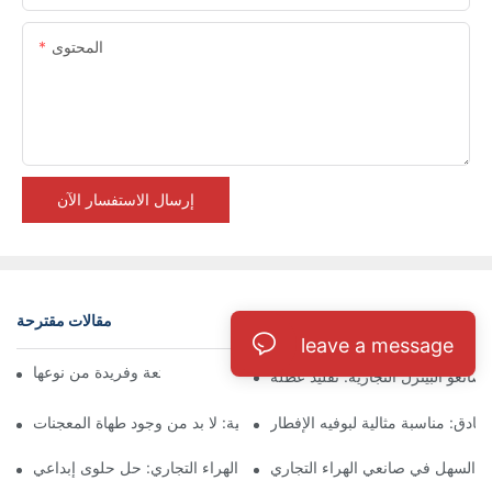
المحتوى
إرسال الاستفسار الآن
مقالات مقترحة
مدونة
leave a message
صانعو الكلاب الهراء: متعة وفريدة من نوعها
صانعو البيتزل التجارية: تقليد عطلة
فنادق: مناسبة مثالية لبوفيه الإفطار
آلات الوفل المهنية: لا بد من وجود طهاة المعجنات
ظيف السهل في صانعي الهراء التجاري
صانعو وعاء الهراء التجاري: حل حلوى إبداعي