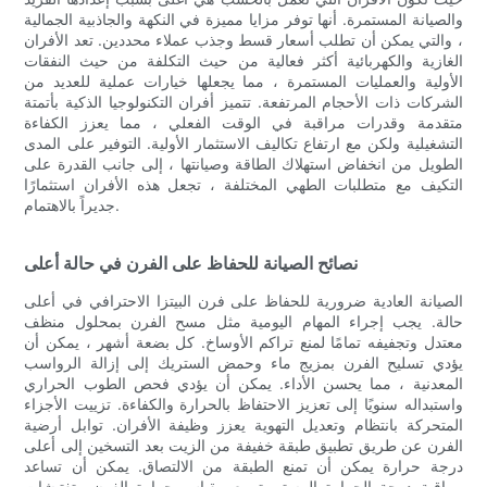
والصيانة المستمرة. أنها توفر مزايا مميزة في النكهة والجاذبية الجمالية
، والتي يمكن أن تطلب أسعار قسط وجذب عملاء محددين. تعد الأفران
الغازية والكهربائية أكثر فعالية من حيث التكلفة من حيث النفقات
الأولية والعمليات المستمرة ، مما يجعلها خيارات عملية للعديد من
الشركات ذات الأحجام المرتفعة. تتميز أفران التكنولوجيا الذكية بأتمتة
متقدمة وقدرات مراقبة في الوقت الفعلي ، مما يعزز الكفاءة
التشغيلية ولكن مع ارتفاع تكاليف الاستثمار الأولية. التوفير على المدى
الطويل من انخفاض استهلاك الطاقة وصيانتها ، إلى جانب القدرة على
التكيف مع متطلبات الطهي المختلفة ، تجعل هذه الأفران استثمارًا
جديراً بالاهتمام.
نصائح الصيانة للحفاظ على الفرن في حالة أعلى
الصيانة العادية ضرورية للحفاظ على فرن البيتزا الاحترافي في أعلى
حالة. يجب إجراء المهام اليومية مثل مسح الفرن بمحلول منظف
معتدل وتجفيفه تمامًا لمنع تراكم الأوساخ. كل بضعة أشهر ، يمكن أن
يؤدي تسليح الفرن بمزيج ماء وحمض الستريك إلى إزالة الرواسب
المعدنية ، مما يحسن الأداء. يمكن أن يؤدي فحص الطوب الحراري
واستبداله سنويًا إلى تعزيز الاحتفاظ بالحرارة والكفاءة. تزييت الأجزاء
المتحركة بانتظام وتعديل التهوية يعزز وظيفة الأفران. توابل أرضية
الفرن عن طريق تطبيق طبقة خفيفة من الزيت بعد التسخين إلى أعلى
درجة حرارة يمكن أن تمنع الطبقة من الالتصاق. يمكن أن تساعد
مراقبة درجة الحرارة المستمرة مع مقياس حرارة الفرن وتفتيشات