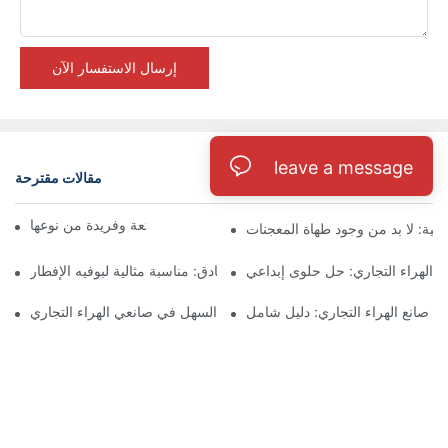
إرسال الاستفسار الآن
leave a message
مقالات مقترحة
مدونة
صانعو الكلاب الهراء: متعة وفريدة من نوعها
هنية: لا بد من وجود طهاة المعجنات
ء الهراء التجاري: حل حلوى إبداعي
صانعة الوافل التجارية للفنادق: مناسبة مثالية لبوفيه الإفطار
ات صانع الهراء التجاري: دليل شامل
لوحات قابلة للإزالة: مفتاح التنظيف السهل في صانعي الهراء التجاري