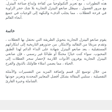
هذه التطورات ، مع تعزيز التكنولوجيا من كفاءة وإبداع صناعة البيتزل.
مع مرور الفصول ، سيظل صانعو البيتزل التجارية بلا شك حجر الزاوية
في فرحة العطلات ، مما يجلب الدفء والنكهة إلى الوجبات في جميع
أنحاء العالم.
خاتمة
يقوم صانعو البيتزل التجارية بتحويل الطريقة التي نحتفل بها العطلات ،
وتقدم مزيجًا من التقاليد والابتكار. من جذورهم التاريخية إلى ابتكاراتهم
المستقبلية ، يعد صانعو البيتزل شهادة على النداء الدائم لهذا الطبق
المحبوب. سواء كنت خبازًا محنكًا أو طباخًا غير رسمي ، فإن صانعي
البيتزل التجارية يوفرون الأدوات اللازمة لإحضار سحر العطلات إلى
الحياة ، مما يضمن امتلاء طاولتك بالذوق والفرح.
من خلال توسيع كل قسم وإضافة المزيد من التفسيرات والأمثلة
التفصيلية ، ستلبي المقالة بشكل أفضل المعايير المحددة وتعزيز جودتها
الشاملة وخبرة القارئ.