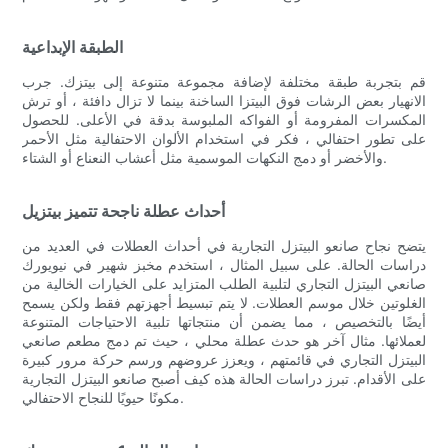
الطبقة الإبداعية
قم بتجربة طبقة مختلفة لإضافة مجموعة متنوعة إلى بيتزك. جرب
الانهيار بعض الرشات فوق البيتزا الساخنة بينما لا تزال دافئة ، أو ترش
المكسرات المفرومة أو الفواكه الملبوسة بدقة في الأعلى. للحصول
على تطور احتفالي ، فكر في استخدام الألوان الاحتفالية مثل الأحمر
والأخضر أو ​​دمج النكهات الموسمية مثل أعشاب النعناع أو الشتاء.
أحداث عطلة ناجحة تتميز بيتزيل
يتضح نجاح صانعو البيتزل التجارية في أحداث العطلات في العديد من
دراسات الحالة. على سبيل المثال ، استخدم مخبز شهير في نيويورك
صانعي البيتزل التجاري لتلبية الطلب المتزايد على الخيارات الخالية من
الغلوتين خلال موسم العطلات. لا يتم تبسيط أجهزتهم فقط ولكن يسمح
أيضًا بالتخصيص ، مما يضمن أن منتجاتها تلبية الاحتياجات المتنوعة
لعملائها. مثال آخر هو حدث عطلة محلي ، حيث تم دمج مطعم صانعي
البيتزل التجاري في قائمتهم ، ويعزز عروضهم ورسم حركة مرور كبيرة
على الأقدام. تبرز دراسات الحالة هذه كيف أصبح صانعو البيتزل التجارية
مكونًا حيويًا للنجاح الاحتفالي.