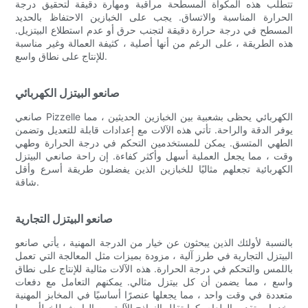
تتطلب هذه المكواة المسطحة مراقبة ومهارة دقيقة لتحقيق درجة
الحرارة المناسبة والاتساق. يجب على الخبازين الاحتفاظ بالحديد
المسطح في درجة حرارة دقيقة لتجنب حرق أو عدم استطلاع البيتزيل.
هذه الطريقة ، على الرغم من أنها أصلية ، كثيفة العمالة وغير مناسبة
للإنتاج على نطاق واسع.
صانعو البيتزل الكهربائي
صانعي Pizzelle الكهربائي يحظى بشعبية بين الخبازين الحديثين ، مما
يوفر الدقة والراحة. تأتي هذه الآلات مع إعدادات قابلة للتعديل وتضمن
الطهي المتسق. يمكن للمستخدمين التحكم في درجة الحرارة وطهي
وقت ، مما يجعل العملية أسهل وأكثر كفاءة. إن راحة صانعي البيتزل
الكهربائية تجعلهم مثاليًا للخبازين الذين يفضلون طريقة أسرع وأقل
شاقة.
صانعو البيتزل التجارية
بالنسبة لأولئك الذين يبحثون عن خيار من الدرجة المهنية ، يأتي صانعو
البيتزل التجارية في طرز آلية ، مزودة بميزات مثل المعالجة التي تعمل
باللمس والتحكم في درجة الحرارة. هذه الآلات مثالية للإنتاج على نطاق
واسع ، مما يضمن أن كل بيتزل مثالي. يمكنهم التعامل مع دفعات
متعددة في وقت واحد ، مما يجعلها عنصرًا أساسيًا في المخابز المهنية
وخدمات تقديم الطعام. كما تقلل النماذج الآلية من الهامش للخطأ ، مما