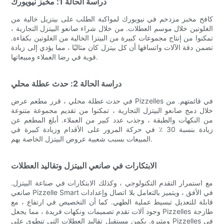
دراسة الحالة 1: مخبز نيويورك
كافح مخبز مزدحم في نيويورك لمواكبة الطلب على بيتزيل خالية من
الغلوتين خلال موسم العطلات. من خلال شراء صانعو البيتزل التجارية ،
تمكنوا من إنتاج مجموعات كبيرة من البيتزا الخالية من الغلوتين بكفاءة.
تضمن دقة الآلات واتساقها أن كل بيتزل كان مثاليًا ، مما يؤدي إلى زيادة
قوية في رضا العملاء ومبيعاتها.
دراسة الحالة 2: حدث عطلة محلي
في حدث عطلة محلي ، قرر مطعم عرض Pizzelles في قائمتهم. من
خلال دمج صانعو البيتزل التجارية ، تمكنوا من تقديم مجموعة متنوعة
من النكهات والطبقة ، وجذب عدد كبير من العملاء. أبلغ المطعم عن
زيادة بنسبة 30 ٪ في حركة المرور على الأقدام وزيادة كبيرة في
المبيعات بسبب شعبية عروض البيتزل الخاصة بهم.
الابتكارات في صانعي البيتزل وتقاليد العطلات
مع استمرار التقدم التكنولوجي ، وكذلك الابتكارات في صناعة البيتزل.
صانعي Pizzelle Smart في الأفق ، ويتميز بالتعامل بلا اتصال وإعدادات
قابلة للتعديل تبسيط عملية الطهي. كما أن التخصيص في ارتفاع ، مع
وجود آلات تقدم تصميمات ونكهات فريدة ، مما يجعل Pizzelles طازجة
ومثيرة. يكمن مستقبل تقاليد العطلات التي تنطوي على Pizzelles في