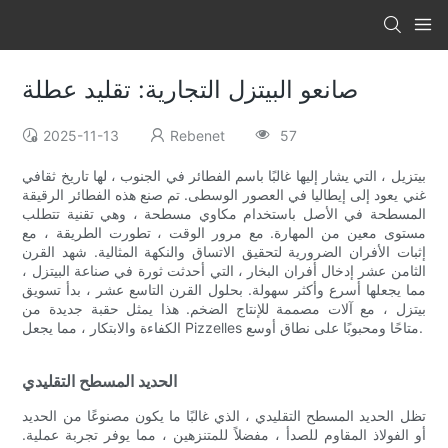
صانعو البيتزل التجارية: تقليد عطلة
2025-11-13
Rebenet
57
بيتزيل ، التي يشار إليها غالبًا باسم الفطائر في الجنوب ، لها تاريخ ثقافي
غني يعود إلى إيطاليا في العصور الوسطى. تم صنع هذه الفطائر الرقيقة
المسطحة في الأصل باستخدام مكاوي مسطحة ، وهي تقنية تتطلب
مستوى معين من المهارة. مع مرور الوقت ، تطورت الطريقة ، مع
إثبات الأفران الضرورية لتحقيق الاتساق والنكهة المثالية. شهد القرن
الثامن عشر إدخال أفران البخار ، التي أحدثت ثورة في صناعة البيتزل ،
مما يجعلها أسرع وأكثر سهولة. بحلول القرن التاسع عشر ، بدأ تسويق
بيتزل ، مع آلات مصممة للإنتاج الضخم. هذا يمثل حقبة جديدة من
الكفاءة والابتكار ، مما يجعل Pizzelles متاحًا ومحبوبًا على نطاق أوسع.
الحديد المسطح التقليدي
تظل الحديد المسطح التقليدي ، الذي غالبًا ما يكون مصنوعًا من الحديد
أو الفولاذ المقاوم للصدأ ، مفضلاً للمتنزهين ، مما يوفر تجربة عملية.