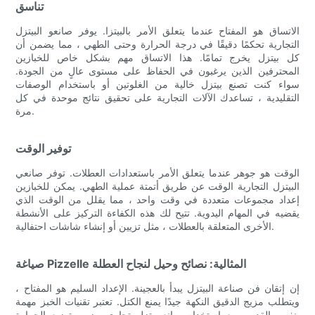
تناسق
الاتساق هو المفتاح عندما يتعلق الأمر بالبيتزا. يوفر صانعو البيتزل
التجارية تحكمًا دقيقًا في درجة الحرارة وحتى الطهي ، مما يضمن أن
كل بيتزل يخرج تمامًا. هذا الاتساق مهم بشكل خاص للخبازين
المحترفين الذين يرغبون في الحفاظ على مستوى عالٍ من الجودة.
سواء كنت تصنع بيتزل خالية من الغلوتين أو باستخدام الوصفات
التقليدية ، تساعدك الآلات التجارية على تحقيق نتائج موحدة في كل
مرة.
توفير الوقت
الوقت هو جوهر عندما يتعلق الأمر باستعدادات العطلات. توفر صانعي
البيتزل التجارية الوقت عن طريق أتمتة عملية الطهي. يمكن للخبازين
إعداد مجموعات متعددة في وقت واحد ، مما يقلل من الوقت الذي
يقضيه في المهام اليدوية. تتيح لك هذه الكفاءة التركيز على الأنشطة
الأخرى المتعلقة بالعطلات ، مثل تزيين أو إنشاء شاشات احتفالية.
صياغة Pizzelle المثالية: نصائح وحيل لنجاح العطلة
إن إتقان فن صناعة البيتزل يبدأ بالعجينة. الإعداد السليم هو المفتاح ،
ويتطلب مزيج الدقيق النكهة جيدًا يمنع الكتل. تعتبر تقنيات الخبز مهمة
بنفس القدر ، مع استخدام صانع بيتزل تجاري يضمن توزيع الحرارة