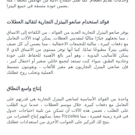
يضمن جودة متسقة في جميع البيتزا.
فوائد استخدام صانعو البيتزل التجارية لتقاليد العطلات
يوفر صانعو البيتزل التجارية العديد من الفوائد ، من الكفاءة إلى الاتساق
، مما يجعلهم خيارًا مثاليًا لمقدمي العطلات. يمكن لهذه الآلات التعامل
مع دفعات كبيرة ، مثالية للتجمعات الاحتفالية ، مما يضمن أن كل ضيف
يتلقى بيتزلًا مطبوخًا تمامًا. كما أنها توفر مستوى من الاتساق الذي لا
يمكن للأساليب اليدوية ، وهو أمر بالغ الأهمية للحفاظ على جودة
وجاذبية الطبق. سواء كنت تستعد لتجمع عائلي صغير أو احتفال كبير ،
فإن صانعي البيتزل التجاريون هم مغير للألعاب ، ويقومون بتبسيط
العملية وتجلب روح عطلتك.
إنتاج واسع النطاق
واحدة من الفوائد الأساسية لصانعي البيتزل التجارية هي قدرتهم على
التعامل مع دفعات كبيرة. خلال موسم العطلات ، عندما تزيد الطلب
على الطلب ، تضمن هذه الآلات أن تتمكن من تلبية احتياجات جدول
معبأ. يمكنهم إنتاج العشرات من Pizzelles في فترة زمنية قصيرة ، مما
يتيح لك التركيز على الجوانب الأخرى من استعدادات عطلتك.