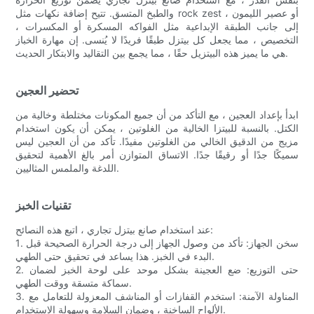
والطبخ المتسق. تتيح إضافة نكهات مثل rock zest أو عصير الليمون ،
إلى جانب الطبقة الإبداعية مثل الفواكه المسكرة أو المكسرات ،
التخصيص ، مما يجعل كل بيتزل طبقًا فريدًا لا يُنسى. إن مهارة الخباز
هي ما يميز هذه البيتزيل حقًا ، مما يجمع بين التقاليد والابتكار الحديث.
تحضير العجين
ابدأ بإعداد العجين ، مع التأكد من أن جميع المكونات مختلطة وخالية من
الكتل. بالنسبة للبيتزا الخالية من الغلوتين ، يمكن أن يكون استخدام
مزيج من الدقيق الخالي من الغلوتين مفيدًا. تأكد من أن العجين ليس
سميكًا جدًا أو رقيقًا جدًا. الاتساق المتوازن أمر بالغ الأهمية لتحقيق
اللدغة والملمس المثاليين.
تقنيات الخبز
عند استخدام صانع بيتزل تجاري ، اتبع هذه النصائح:
1. سخن الجهاز: تأكد من وصول الجهاز إلى درجة الحرارة الصحيحة قبل
البدء في الخبز. هذا يساعد في تحقيق حتى الطهي.
2. حتى التوزيع: ضع العجينة بشكل موحد على لوحة الخبز لضمان
سماكة متسقة ووقت الطهي.
3. المناولة الآمنة: استخدم القفازات أو المناشف المعزولة للتعامل مع
الألواح الساخنة ، وضمان السلامة وسهولة الاستخدام.