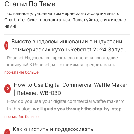
Статьи По Теме
Постоянное улучшение коммерческого ассортимента с
Charbroiler будет продолжаться. Пожалуйста, свяжитесь с
нами!
Вместе внедряем инновации в индустрии
1
коммерческих кухоньRebenet 2024 Запуск
нового продукта
Rebenet Надеюсь, вы прекрасно провели новогодние
каникулы! В Rebenet, мы стремимся предоставлять
нашим клиентам продукцию высочайшего качества.
прочитайте больше
Благодаря опыту наших профессиональных R&D, мы
How to Use Digital Commercial Waffle Maker
продолжаем предлагать инновационные решения нашим
2
партнерам, помогая им расширить свое присутствие на
| Rebenet WB-03D
рынке индустрии коммерческих кухонь.
Вот обзор
How do you use your digital commercial waffle maker？
замечательных продуктов, которые мы разработали в
In this blog,
we’ll guide you through the step-by-step
2024:
process of operating one of our most popular
прочитайте больше
commercial waffle makers—the
WB-03D
. Let’s get
Увеличенная газовая плита
Как очистить и поддерживать
started!
3