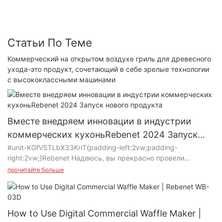
Статьи По Теме
Коммерческий на открытом воздухе гриль для древесного
ухода-это продукт, сочетающий в себе зрелые технологии
с высококлассными машинами
Вместе внедряем инновации в индустрии
коммерческих кухоньRebenet 2024 Запуск
нового продукта
#unit-KGfVSTLbX33KriT{padding-left:2vw;padding-
right:2vw;}Rebenet Надеюсь, вы прекрасно провели
новогодние каникулы! В Rebenet, мы стремимся
прочитайте больше
предоставлять нашим клиентам продукцию высочайшего
качества. Благодаря опыту наших профессиональных R&D,
мы продолжаем предлагать инновационные решения
нашим партнерам, помогая им расширить свое
How to Use Digital Commercial Waffle Maker |
присутствие на рынке индустрии коммерческих кухонь.