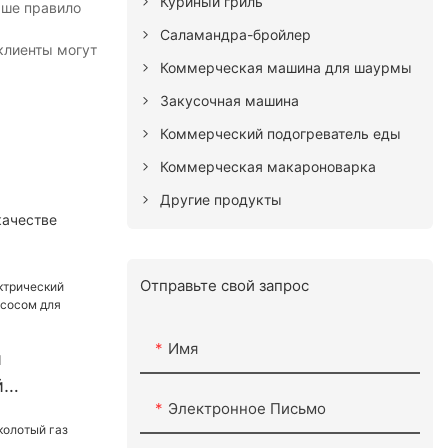
Куриный гриль
аше правило
Саламандра-бройлер
 клиенты могут
Коммерческая машина для шаурмы
Закусочная машина
Коммерческий подогреватель еды
Коммерческая макароноварка
Другие продукты
качестве
Отправьте свой запрос
Имя
й
й
Электронное Письмо
ьтр с