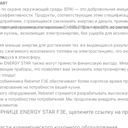
TAR?
по охране окружающей среды (EPA) — это добровольная иници
гоэффективности. Продукты, соответствующие этим спецификац
едприятиям, стремящимся сэкономить энергию и деньги, прини
одят независимое тестирование, чтобы гарантировать их соотв
чатляющей производительностью 70 000 БТЕ/ч.—На 35% эффекти
я кухонь, экономящих электроэнергию, без ущерба для исключ
яя меньше энергии для достижения тех же выдающихся результ
у сжигаемого ископаемого топлива на электростанциях, что зн
воздуха в атмосферу.
ги
м ENERGY STAR также могут принести финансовую выгоду. Мно
ющие приборы, что позволяет вам экономить электроэнергию и
я плоды!
ообменника Rebenet F3E обеспечивает более короткое время пр
агирование на потребности вашей кухни.
ого оборудования, Rebenet стремится разрабатывать высокок
 и потребностям потребителей. Мы продолжим внедрять инно
клиентов.
РНИЦЕ ENERGY STAR F3E, щелкните ссылку на п
асти коммерческого кухонного оборудования