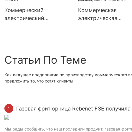
Коммерческий
Коммерческая
электрический
электрическая
конвейерный тостер на
сковорода Rebenet 
350 ломтиков, 2240 Вт
760, 30 дюймов, 900
380 В/3 Н
Статьи По Теме
Как ведущее предприятие по производству коммерческого эл
предложить то, что хотят клиенты
Газовая фритюрница Rebenet F3E получила 
1
Мы рады сообщить, что наш последний продукт, газовая фри