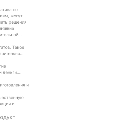
атива по
иям, могут
мать решения
етствие
внее
ительной
атов. Такое
ачительно
гие
 деньги.
иготовления и
ачественную
вации и
родукт