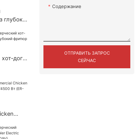
230В
Содержание
й
з глубокий
ОТПРАВИТЬ ЗАПРОС
 хот-дог
СЕЙЧАС
г глубокий
icken
ь 230
-266X)