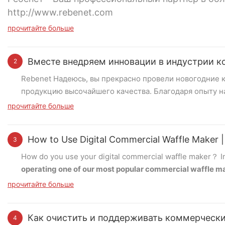
http://www.rebenet.com
прочитайте больше
Вместе внедряем инновации в индустрии к
2
Rebenet Надеюсь, вы прекрасно провели новогодние 
продукцию высочайшего качества. Благодаря опыту 
инновационные решения нашим партнерам, помогая и
прочитайте больше
кухонь.
Вот обзор замечательных продуктов, которы
How to Use Digital Commercial Waffle Maker
3
Увеличенная газовая плита
How do you use your digital commercial waffle maker？ In
В 2024 году мы представили увеличенную конструкци
operating one of our most popular commercial waffle 
сковородкам. Если вам нужна столешница или отдель
варианты.
прочитайте больше
Step 1 – Powering On
First, plug in the waffle maker and switch it on. Ensure t
Как очистить и поддерживать коммерческ
4
“ON/OFF” button to turn on the machine. Once powered on,