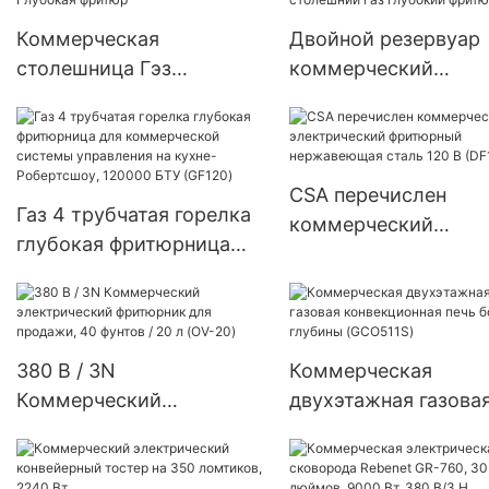
380 В (DF-10L-2)
Коммерческая
Двойной резервуар
столешница Гэз
коммерческий
Глубокая фритюр
столешний газ глуб
фритюр
CSA перечислен
Газ 4 трубчатая горелка
коммерческий
глубокая фритюрница
электрический
для коммерческой
фритюрный
системы управления на
нержавеющая сталь
кухне-Робертсшоу,
В (DF101)
120000 БТУ (GF120)
380 В / 3N
Коммерческая
Коммерческий
двухэтажная газова
электрический
конвекционная печь
фритюрник для продажи,
большой глубины
40 фунтов / 20 л (OV-20)
(GCO511S)