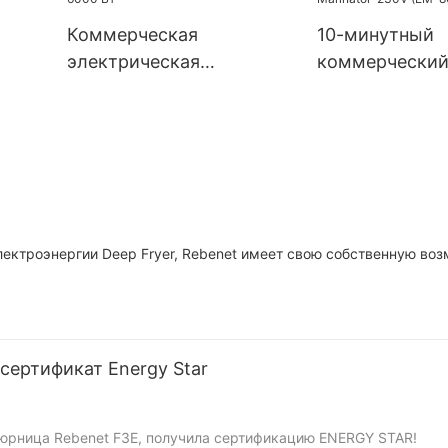
Коммерческая
10-минутный
электрическая
коммерчески
GR-
сковорода на
вакуумный мя
0 Вт,
столешнице мощностью
Electric Marin
6000 Вт
(EM-809V)
ектроэнергии Deep Fryer, Rebenet имеет свою собственную во
сертификат Energy Star
тюрница Rebenet F3E, получила сертификацию ENERGY STAR!