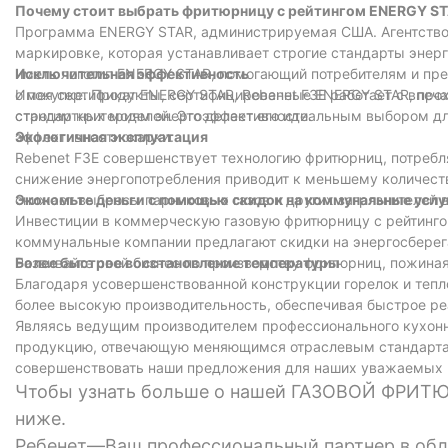
Почему стоит выбрать фритюрницу с рейтингом ENERGY S
Программа ENERGY STAR, администрируемая США. Агентство 
маркировке, которая устанавливает строгие стандарты энер
иметь логотип ENERGY STAR, помогающий потребителям и пр
Исключительная эффективность
о покупке. Продукты, сертифицированные ENERGY STAR, прох
Имея сертификат ENERGY STAR, Rebenet F3E работает с впе
строгим критериям энергоэффективности.
стандартных моделей. Это делает его идеальным выбором дл
эффективности жарки.
Экологичная эксплуатация
Rebenet F3E совершенствует технологию фритюрниц, потребл
снижение энергопотребления приводит к меньшему количеств
снижает выбросы парниковых газов и других загрязнителей 
Экономьте деньги с помощью скидок на коммунальные услу
Инвестиции в коммерческую газовую фритюрницу с рейтинго
коммунальные компании предлагают скидки на энергосберега
Развивайте свой бизнес по производству фритюрниц, пожина
Более быстрое восстановление температуры
Благодаря усовершенствованной конструкции горелок и тепл
более высокую производительность, обеспечивая быстрое ре
Являясь ведущим производителем профессионального кухонн
продукцию, отвечающую меняющимся отраслевым стандартам
совершенствовать наши предложения для наших уважаемых 
Чтобы узнать больше о нашей ГАЗОВОЙ ФРИТЮ
ниже.
Ребенет—Ваш профессиональный партнер в обл