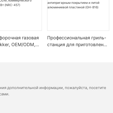
е
вить
ления.
м
 about
 use a
форочная газовая
Профессиональная гриль-
okker, OEM/ODM,
станция для приготовления
g cooking—
еского класса,
панини с антипригарным
anti-
 (NRC-457)
покрытием и литой
ву
алюминиевой пластиной
(GH-816)
B
время
ения дополнительной информации, пожалуйста, посетите
4-
сами.