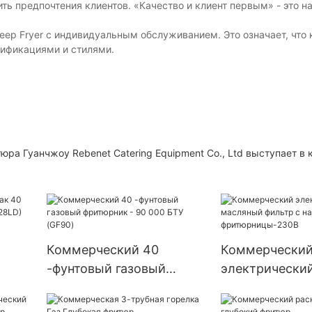
ь предпочтения клиентов. «Качество и клиент первым» - это н
 Deep Fryer с индивидуальным обслуживанием. Это означает, что
ификациями и стилями.
ра Гуанчжоу Rebenet Catering Equipment Co., Ltd выступает в 
Коммерческий 40
Коммерчески
-фунтовый газовый
электрически
 Fryer
фритюрник - 90 000 БТУ
масляный фил
(GF90)
насосом для