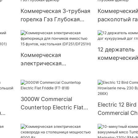
фритюрницы-
Коммерческая 3-трубная
Коммерчески
горелка Гэз Глубокая
расколотый га
окий
фритюр
фритюр
12 держатель
Коммерческая
коммерческий
электрическая
кукурузный до
фритюрница для
фритюр
пончиков емкостью 15
 120
фунтов, настольная
(DF251/DF251H)
3000W Commercial
Electric 12 Bird
Countertop Electric Flat
я
Commercial Ch
Friddle (FT-818)
Hrowiserie печ
В/4500 Вт (ER