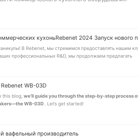
оммерческих кухоньRebenet 2024 Запуск нового 
каникулы! В Rebenet, мы стремимся предоставлять нашим к
наших профессиональных R&D, мы продолжаем предлагать
м расширить свое присутствие на рынке индустрии коммер
е мы разработали в 2024:
 | Rebenet WB-03D
 this blog,
we’ll guide you through the step-by-step process o
ю газовой плиты, упрощающую доступ к задним кастрюлям 
makers—the
WB-03D
. Let’s get started!
но стоящая газовая плита, мы предоставим вам наши универ
hat the supply voltage matches the unit’s required voltage. Press
ий вафельный производитель
 the buzzer will sound three times, and the LED display will 