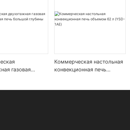
еская
Коммерческая настольная
ная газовая
конвекционная печь
онная печь
объемом 62 л (YSD-1AE)
 глубины
S)