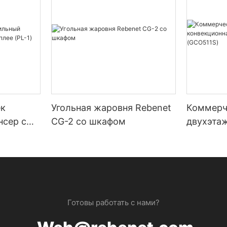
ек
Угольная жаровня Rebenet
Коммерч
нсер с
CG-2 со шкафом
двухэтаж
 (PL-1)
конвекци
большой
(GCO511
Готовы работать с нами?