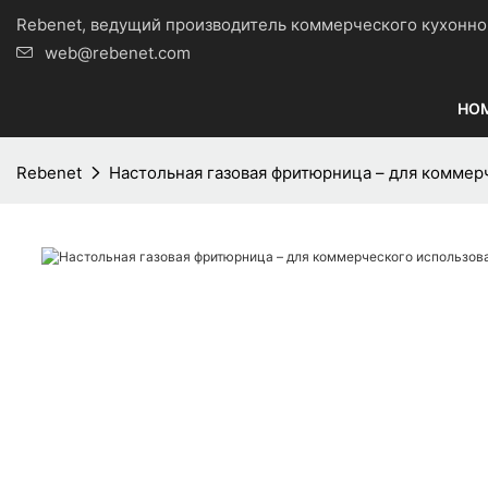
Rebenet, ведущий производитель коммерческого кухо
web@rebenet.com
HO
Rebenet
Настольная газовая фритюрница – для коммер