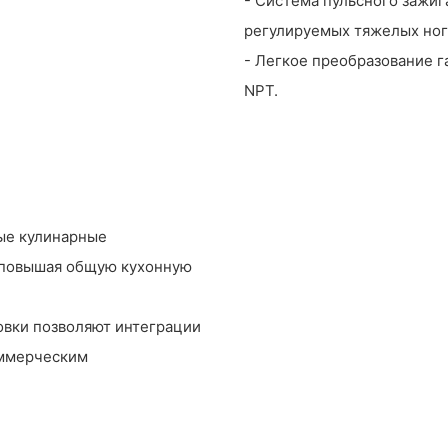
- Система пульсного зажига
регулируемых тяжелых ног 
- Легкое преобразование г
NPT.
ые кулинарные
, повышая общую кухонную
овки позволяют интеграции
оммерческим