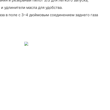
ния и резервный пилот S/S для легкого запуска,
и удлинители масла для удобства.
аза в поле с 3–4 дюймовым соединением заднего газа