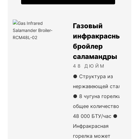
м деревом
Газовый
1 x 26 x 28 дюйма, 77 кг/170 фунтов
инфракрасный
бройлер
саламандры
энь
48 ДЮЙМ
● Структура из
нержавеющей стали
● 8 чугуна горелки,
общее количество
48 000 БТУ/час ●
Инфракрасная
горелка может