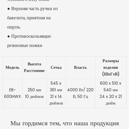
● Верхняя часть ручки из
бакелита, приятная на
ощупь.
● Противоскользящие
резиновые ножки
Размеры
Высота
Модель
Сетка
Власть
изделия
Расстояние
(ШхГхВ)
545 x
600 x 510 x
EB-
250 мм
361 мм
4000 Вт/ 220
540 мм
600HWX
10 дюймов
21 x 14
В, 50 Гц
24 x 20 x 21
дюймов
дюйм
Мы гордимся тем, что наша продукция