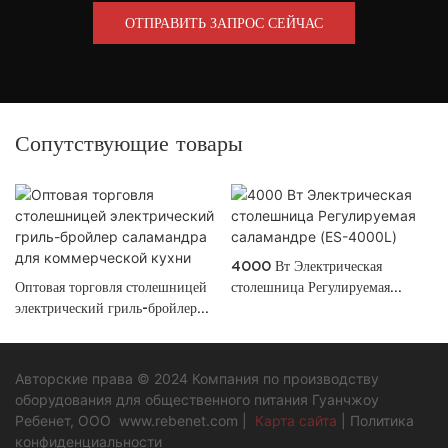
ОТПРАВИТЬ ЗАПРОС СЕЙЧАС
Сопутствующие товары
4000 Вт Электрическая
Оптовая торговля столешницей
столешница Регулируемая
электрический гриль-бройлер
саламандре (ES-4000L)
саламандра для коммерческой
кухни
Авторские права © 2024 Компания по производству
оборудования для общественного питания Гуанчжоу
Ребенет, ООО
www.rebenet.com
|
Карта сайта
|
Политика
конфиденциальности